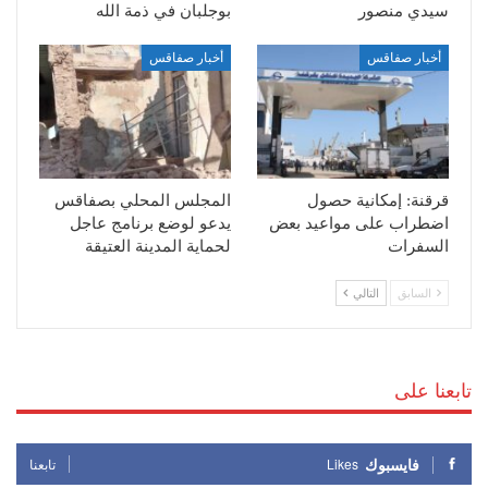
سيدي منصور
بوجلبان في ذمة الله
أخبار صفاقس
أخبار صفاقس
قرقنة: إمكانية حصول
المجلس المحلي بصفاقس
اضطراب على مواعيد بعض
يدعو لوضع برنامج عاجل
السفرات
لحماية المدينة العتيقة
السابق
التالي
تابعنا على
فايسبوك
Likes
تابعنا