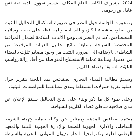
2024، بإشراف الكاتب العام المكلف بتسيير شؤون بلدية صفاقس
عادل بن رحومة.
وتمحورت الجلسة حول النظر في ضرورة استكمال التحاليل للتثبت
من صلوحية فضاء الكازينو للسباحة والمحافظة على صحة وسلامة
المصطافين، كما تم النظر في وضع الآليات الملائمة لضمان المراقبة
المخصصة للسباحة ومتابعة نتائج تحاليل العينات المرفوعة من
الشاطئ، بالإضافة إلى ضرورة التثبت من وجود مصادر تلوّث بالفضاء
من عدمها، ومتابعة عملية الاستصلاح المتواصلة من أجل إزالة رواسب
التلوّث السابقة بفضاء الكازينو.
وسيتمّ مطالبة الميناء التجاري بصفاقس بمد اللجنة بتقرير حول
عملية تفريغ حمولات الفسفاط ومدى مطابقتها للمواصفات البيئية.
وعلى ضوء كل ما ذكر وبناء على نتائج التحاليل سيتمّ الإعلان عن
مدى صلاحية شاطئ فضاء الكازينو للسباحة.
معتمد صفاقس المدينة وممثلين عن وكالة حماية وتهيئة الشريط
الساحلي والادارة الجهوية للصحة والإدارة الجهوية للبيئة والمعهد
الوطني لعلوم وتكنولوجيا البحار وديوان الموانئ البحرية والشرطة