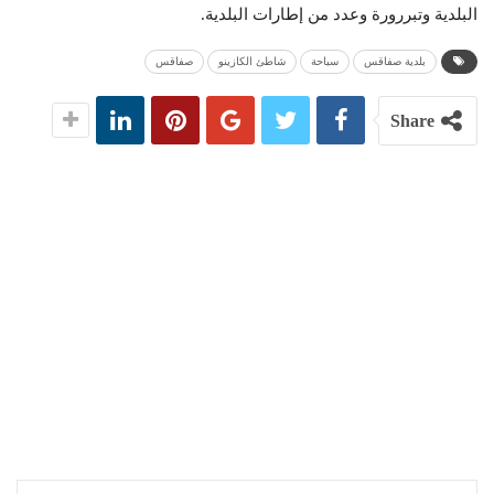
البلدية وتبررورة وعدد من إطارات البلدية.
بلدية صفاقس
سباحة
شاطئ الكازينو
صفاقس
Share