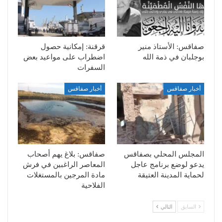
صفاقس: الأستاذ منير
قرقنة: إمكانية حصول
بوجلبان في ذمة الله
اضطراب على مواعيد بعض
السفرات
أخبار صفاقس
أخبار صفاقس
المجلس المحلي بصفاقس
صفاقس: بلاغ يهم أصحاب
يدعو لوضع برنامج عاجل
المعاصر الراغبين في فرش
لحماية المدينة العتيقة
مادة المرجين بالمستغلات
الفلاحية
السابق
التالي