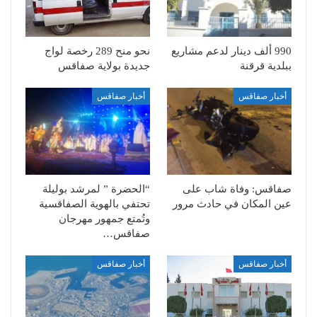
990 ألف دينار لدعم مشاريع
نحو منح 289 رخصة لواج
ببلدية قرقنة
جديدة بولاية صفاقس
أخبار صفاقس
أخبار صفاقس
صفاقس: وفاة شاب على
“الحضرة ” لمرشد بوليلة
عين المكان في حادث مرور
تحتفي بالهوية الصفاقسية
وتُمتع جمهور مهرجان
صفاقس…
أخبار صفاقس
أخبار صفاقس