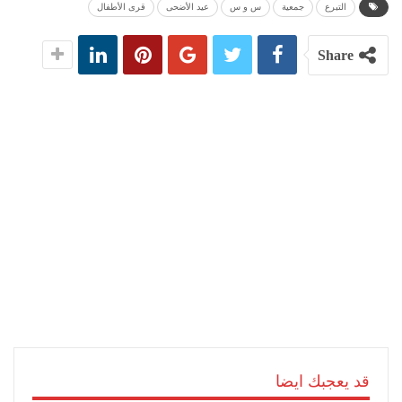
التبرع
جمعية
س و س
عيد الأضحى
قرى الأطفال
Share
قد يعجبك ايضا