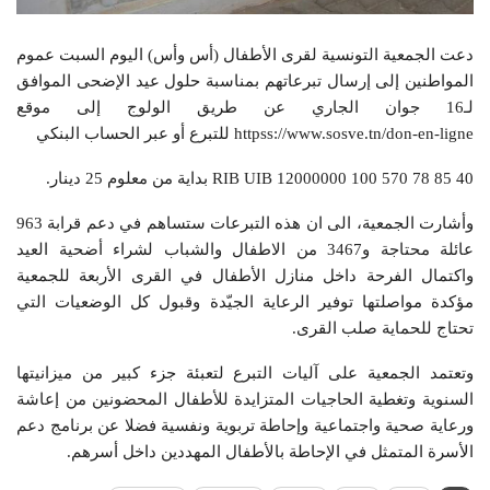
دعت الجمعية التونسية لقرى الأطفال (أس وأس) اليوم السبت عموم
المواطنين إلى إرسال تبرعاتهم بمناسبة حلول عيد الإضحى الموافق
لـ16 جوان الجاري عن طريق الولوج إلى موقع
httpss://www.sosve.tn/don-en-ligne للتبرع أو عبر الحساب البنكي
RIB UIB 12000000 100 570 78 85 40 بداية من معلوم 25 دينار.
وأشارت الجمعية، الى ان هذه التبرعات ستساهم في دعم قرابة 963
عائلة محتاجة و3467 من الاطفال والشباب لشراء أضحية العيد
واكتمال الفرحة داخل منازل الأطفال في القرى الأربعة للجمعية
مؤكدة مواصلتها توفير الرعاية الجيّدة وقبول كل الوضعيات التي
تحتاج للحماية صلب القرى.
وتعتمد الجمعية على آليات التبرع لتعبئة جزء كبير من ميزانيتها
السنوية وتغطية الحاجيات المتزايدة للأطفال المحضونين من إعاشة
ورعاية صحية واجتماعية وإحاطة تربوية ونفسية فضلا عن برنامج دعم
الأسرة المتمثل في الإحاطة بالأطفال المهددين داخل أسرهم.