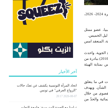
انتخبت تونس كعضو ممثل لمنطقة شمال افريقيا بالمجلس الوزاري الإفريقي المعني بالأرصاد الجوية للفترة 2024- 2026،
بيا، عضو ممثل
 ليل الخميس.
ة، المنعقد امس
 الجوية. واحدث
مجلس الوزراء الأفارقة المعنيين بالأرصاد الجوية خلال المؤتمر الوزاري الأول المنعقد بنيروبي- كينيا (فيفري 2010) ببادرة من
 بمثابة الهيئة
آخر الأخبار
ات في ما يتعلق
اتحاد المرأة التونسية يكشف عن تعدّد حالات
 الشأن. ويهدف
“الزواج العرفي” في تونس
القصوى من خلال
2026-08-07 20:17
ئية والحدّ من
تزامنا مع العودة المدرسية: جامعة التعليم