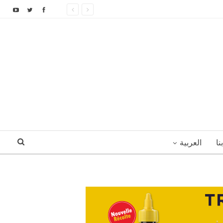
نا
العربية