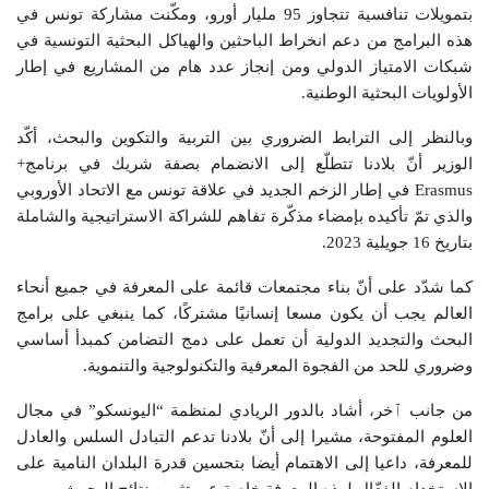
بتمويلات تنافسية تتجاوز 95 مليار أورو، ومكّنت مشاركة تونس في
هذه البرامج من دعم انخراط الباحثين والهياكل البحثية التونسية في
شبكات الامتياز الدولي ومن إنجاز عدد هام من المشاريع في إطار
الأولويات البحثية الوطنية.
وبالنظر إلى الترابط الضروري بين التربية والتكوين والبحث، أكّد
الوزير أنّ بلادنا تتطلّع إلى الانضمام بصفة شريك في برنامج+
Erasmus في إطار الزخم الجديد في علاقة تونس مع الاتحاد الأوروبي
والذي تمّ تأكيده بإمضاء مذكّرة تفاهم للشراكة الاستراتيجية والشاملة
بتاريخ 16 جويلية 2023.
كما شدّد على أنّ بناء مجتمعات قائمة على المعرفة في جميع أنحاء
العالم يجب أن يكون مسعا إنسانيًا مشتركًا، كما ينبغي على برامج
البحث والتجديد الدولية أن تعمل على دمج التضامن كمبدأ أساسي
وضروري للحد من الفجوة المعرفية والتكنولوجية والتنموية.
من جانب ٱخر، أشاد بالدور الريادي لمنظمة “اليونسكو” في مجال
العلوم المفتوحة، مشيرا إلى أنّ بلادنا تدعم التبادل السلس والعادل
للمعرفة، داعيا إلى الاهتمام أيضا بتحسين قدرة البلدان النامية على
الاستخدام الفعّال لهذه المعرفة خاصة عبر تثمين نتائج البحوث.