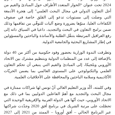
2024 تحت عنوان “الحوار المتعدد الأطراف حول المبادئ والقيم من
أجل التعاون الدولي في مجال البحث العلمي” إلى هجرة الأدمغة
التي وصلت إلى مستويات تدعو إلى القلق خاصة في صفوف
الكفاءات العليا، منوّها بضرورة وضع آليات للتوقّي من تفاقمها وذلك
ضمن برامج التعاون في البحث والتجديد، داعيا في السياق ذاته إلى
رفع العراقيل المرتبطة بتنقّل الطلبة والأساتذة والباحثين والمسؤولين
في إطار المشاريع البحثية والجامعية الدولية.
وتطرقت الندوة الوزارية بحضور وفود حكومية من أكثر من 40 دولة
بالإضافة إلى عدد من المنظمات الدولية وبتنظيم مشترك بين الاتحاد
الأوروبي وبلجيكا، إلى المبادئ والقيم التي ينبغي أن تحكم التعاون
العلمي والتكنولوجي على المستوى العالمي بما يضمن الحريّات
الأكاديمية وسلامة الباحثين والمحافظة على الأخلاقيات العلمية.
وفي كلمته، أكّد وزير التعليم العالي أنّ تونس لها شراكات ممتازة في
مجال البحث والتجديد مع أهمّ الفاعلين الدوليين بما في ذلك مع
الاتحاد الأوروبي، حيث أنّها هي الدولة العربية والإفريقية الوحيدة التي
تحصّلت على مرتبة الشريك في برنامج أفق 2020 وجدّدت شراكتها
عبر البرنامج الحالي – أفق أوروبا – الممتد من 2021 إلى 2027