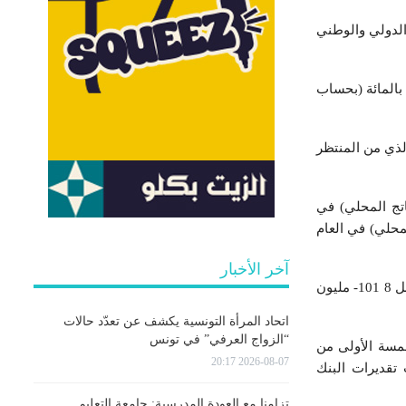
الدولي والوطني
وسجل البنك المركزي التونسي على المستوى الوطني، ارتفاع النمو الاقتصادي بشكل معتدل، أي بنسبة 0،2 بالمائة (بحساب
لذي من المنتظر
ي 0،9 -بالمائة من إجمالي الناتج المحلي) في
بالمائة من إجمالي الناتج المحلي) في العام
آخر الأخبار
ویعزى ذلك، بالأساس، الى استمرار انخفاض العجز التجاري (فوب-كاف) والذي بلغ 6 413- ملیون دینار (مقابل 8 101- ملیون
اتحاد المرأة التونسية يكشف عن تعدّد حالات
“الزواج العرفي” في تونس
ي من 57،8 بالمائة في الأشھر الخمسة الأولى من
2026-08-07 20:17
ق فائضا حسب تقديرات البنك
تزامنا مع العودة المدرسية: جامعة التعليم