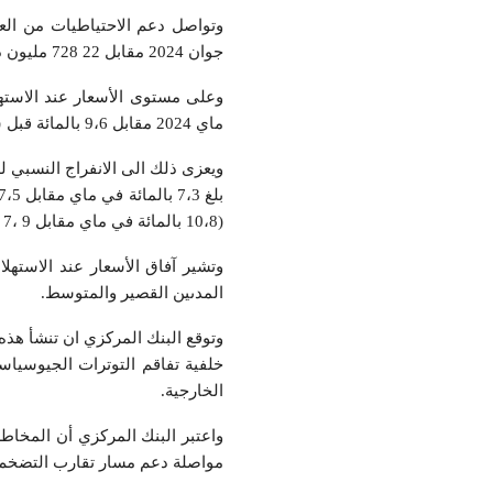
جوان 2024 مقابل 22 728 ملیون دینار (أو 98 یوما من التورید) قبل سنة.
ماي 2024 مقابل 9،6 بالمائة قبل سنة.
ويعزى ذلك الى الانفراج النسبي لل
(10،8 بالمائة في ماي مقابل 9 ،7 بالمائة في أفریل 2024).
وتشیر آفاق الأسعار عند الاستھ
المدىين القصیر والمتوسط.
وتوقع البنك المركزي ان تنشأ هذه
خلفیة تفاقم التوترات الجیوسیاسی
الخارجیة.
واعتبر البنك المركزي أن المخا
مواصلة دعم مسار تقارب التضخم 