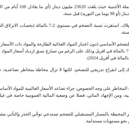
وعلى مستوى الأسعار عند الاستھلاك، استقرت نسبة التضخم في مستوى 7،2 
تضخم الأساسي (دون اعتبار المواد الغذائیة الطازجة والمواد ذات الأسعار
بلغ 7،3 بالمائة في ماي مقابل 77،5 بالمائة في افريل وذلك على الرغم من تسارع نسق ازدیاد أسعار ال
لاك إلى انفراج تدریجي للتضخم، لكنھا لا تزال محاطة بمخاطر تصاعدیة
 المخاطر على وجه الخصوص، جراء تصاعد الأسعار العالمیة للمواد الأساس
ة، ومن الإجھاد المائي، فضلا عن وضعیة المالیة العمومیة خاصة في غیاب
طر المحیطة بالمسار المستقبلي للتضخم تستدعي توخّي الحذر والتأني م
نحو مستویات مستدامة.