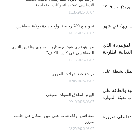
الاساسي تستعد لتحركات احتجاجية
وتواصل دعم الاحتیاطیات من العملة الأجنبیة حیث بلغت 23620 ملیون دینار (أي ما یعادل 108 أیام من التورید) بتاریخ 19
2026-08-07 15:36
بالمائة (بحساب الانزلاق السنوي) في شھر
نحو منح 289 رخصة لواج جديدة بولاية صفاقس
2026-08-07 14:12
 المؤطرة)، الذي
من هو نادي شوتينغ ستارز النيجيري منافس النادي
مواد الغذائیة الطازجة
الصفاقسي في كأس الكاف؟
2026-08-07 12:15
، تظل نشطة على
تراجع عدد حوادث المرور
2026-08-07 10:05
یة والطاقة على
اليوم: انطلاق الصولد الصيفي
 تعبئة الموارد
2026-08-07 09:10
صفاقس: وفاة شاب على عين المكان في حادث
شددا على ضرورة
مرور
2026-08-07 08:25