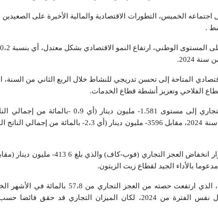
اجتماعه الخميس، التطورات الاقتصادیة والمالیة الأخیرة على الصعیدین 
ط .
نة 2024.
ادي المتاحة إلى تحسن تدریجي للنشاط خلال الربع الثاني من السنة، ا
اع الفلاحي وتعزیز أنشطة قطاع الخدمات.
وعلى صعید آخر، تقلص العجز التجاري إلى مستوى 1.581- ملیون دینار (أ
موفي الأشھر الخمسة الأولى من سنة 2024، مقابل 3596- ملیون دینار (أي 2،3- 
ولولا استمرار اتساع عجز الطاقة، الذي ارتفعت حصته من العجز التجار
سنة 2023 إلى 77،6 بالمائة خلال نفس الفترة من 2024، لكان المیزان التجاري قد حق