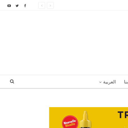
نا
العربية