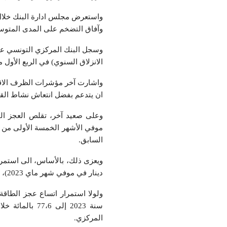
واستعرض مجلس ادارة البنك خلال 
وآفاق التضخم على المدى المتوس
الانزلاق السنوي) في الربع الأول من س
واشارت آخر مؤشرات الظرف الاقتص
ان يتدعم بفضل انتعاش نشاط القط
السابق.
دینار في موفي شھر ماي 2023)، مدعوما بالأداء الجید لقطاع زیت الزیتون.
المركزي.