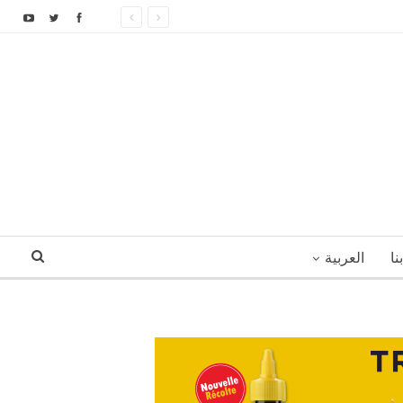
نا
العربية