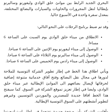
البحري الجديد الرابط بين موانئ حلق الوادي وليفورنو وساليرنو
بإيطاليا لنقل المجرورات والحاويات والسيارات والبضائع المختلفة،
بمعدل سفرة واحدة في الأسبوع حاليا.
.
وقد تم ضبط برنامج الرحلات على النحو التالي:
الانطلاق من ميناء حلق الوادي يوم السبت على الساعة 6
مساءا.
الوصول إلى ميناء ليفورنو يوم الإثنين على الساعة 6 صباحا.
الوصول إلى ميناء ساليرنو يوم الثلاثاء على الساعة 6 صباحا.
الوصول إلى ميناء رادس يوم الخميس على الساعة 6 صباحا.
ويأتي اطلاق هذا الخط في إطار تطوير الشركة التونسية للملاحة
لدورها في مجال نقل البضائع وفتح آفاق خدماتية متنوعة إضافية
لحرفائها لإيصال بضائعهم الى الموانئ الإيطالية عبر ميناء حلق
الوادي، وايضا في إطار تعزيز تموقع الشركة في السوق. كما سيفتح
هذا الخط افاقا جديدة للمصدرين والموردين التونسيين وغيرهم
لتطوير أنشطتهم على السوق التونسية الإيطالية.
وأفادت الشركة بأن صفحة جديدة تفتحها في إطار استراتيجيتها