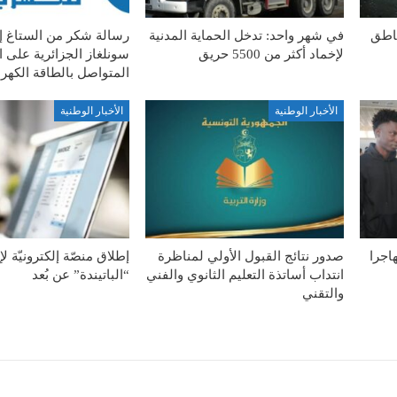
ناطق
في شهر واحد: تدخل الحماية المدنية
رسالة شكر من الستاغ 
لإخماد أكثر من 5500 حريق
سونلغاز الجزائرية على ا
المتواصل بالطاقة الكهربا
الأخبار الوطنية
الأخبار الوطنية
ة الطوعية لـ127 مهاجرا
صدور نتائج القبول الأولي لمناظرة
إطلاق منصّة إلكترونيّة ل
انتداب أساتذة التعليم الثانوي والفني
“الباتيندة” عن بُعد
والتقني