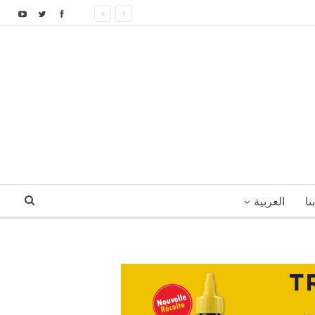
نا
العربية