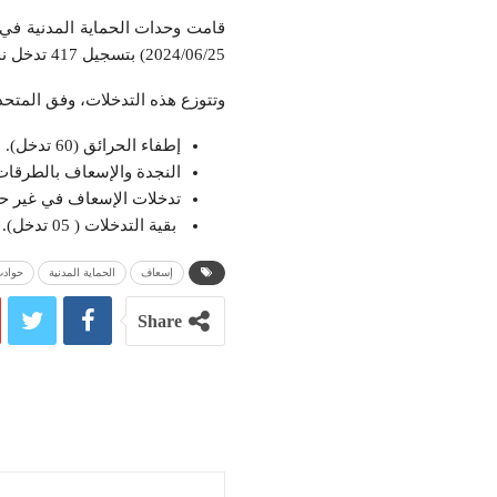
2024/06/25) بتسجيل 417 تدخل نجم عنه 05 حالة وفاة و361 مصاب.
وتتوزع هذه التدخلات، وفق المتحد
إطفاء الحرائق (60 تدخل).
النجدة والإسعاف بالطرقات (113 تدخل
تدخلات الإسعاف في غير حوادث ال
بقية التدخلات ( 05 تدخل).
إسعاف
الحماية المدنية
حواد
Share