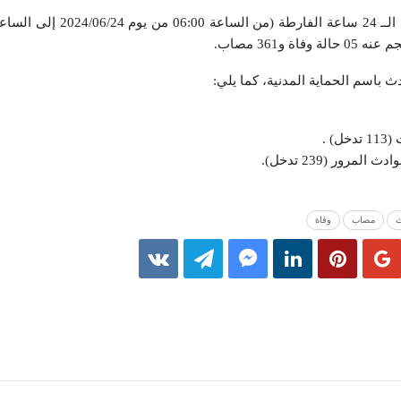
ث باسم الحماية المدنية، كما يلي:
) .
مرور (239 تدخل).
ث
مصاب
وفاة