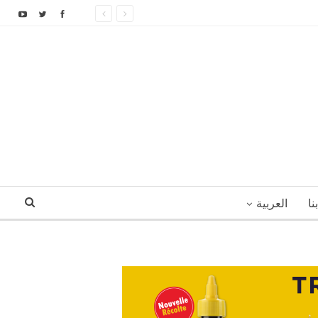
نا
العربية