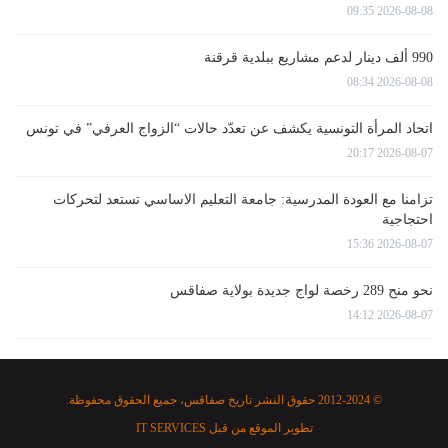
2026-08-08 09:35
990 ألف دينار لدعم مشاريع ببلدية قرقنة
2026-08-08 08:34
اتحاد المرأة التونسية يكشف عن تعدّد حالات “الزواج العرفي” في تونس
2026-08-07 20:17
تزامنا مع العودة المدرسية: جامعة التعليم الاساسي تستعد لتحركات
احتجاجية
2026-08-07 15:36
نحو منح 289 رخصة لواج جديدة بولاية صفاقس
2026-08-07 14:12
© 2012-2024 حقوق النشر تاريخ صفاقس، جميع الحقوق محفوظة.
تطوير الموقع من قبل
IT SERVICES