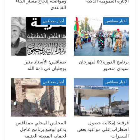
الإنارة العمومية الذكية
ومواصلة إنجاح مسار البناء
القاعدي
أخبار صفاقس
أخبار صفاقس
برنامج الدورة 60 لمهرجان
صفاقس: الأستاذ منير
سيدي منصور
بوجلبان في ذمة الله
أخبار صفاقس
أخبار صفاقس
قرقنة: إمكانية حصول
المجلس المحلي بصفاقس
اضطراب على مواعيد بعض
يدعو لوضع برنامج عاجل
السفرات
لحماية المدينة العتيقة