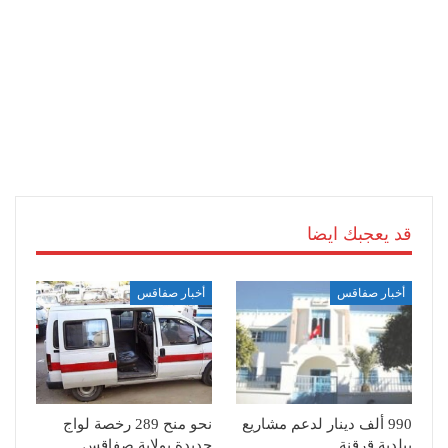
قد يعجبك ايضا
أخبار صفاقس
أخبار صفاقس
990 ألف دينار لدعم مشاريع
نحو منح 289 رخصة لواج
ببلدية قرقنة
جديدة بولاية صفاقس