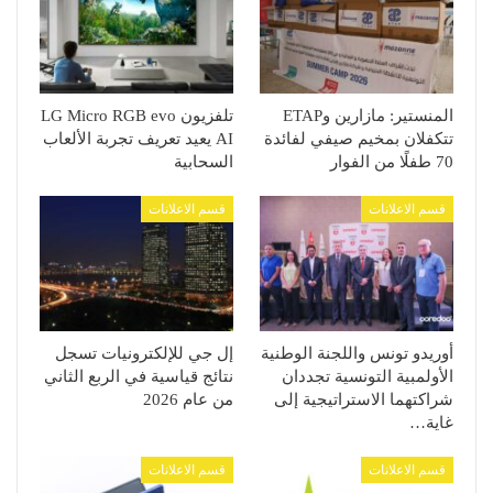
المنستير: مازارين وETAP
تلفزيون LG Micro RGB evo
تتكفلان بمخيم صيفي لفائدة
AI يعيد تعريف تجربة الألعاب
70 طفلًا من الفوار
السحابية
قسم الاعلانات
قسم الاعلانات
أوريدو تونس واللجنة الوطنية
إل جي للإلكترونيات تسجل
الأولمبية التونسية تجددان
نتائج قياسية في الربع الثاني
شراكتهما الاستراتيجية إلى
من عام 2026
غاية…
قسم الاعلانات
قسم الاعلانات