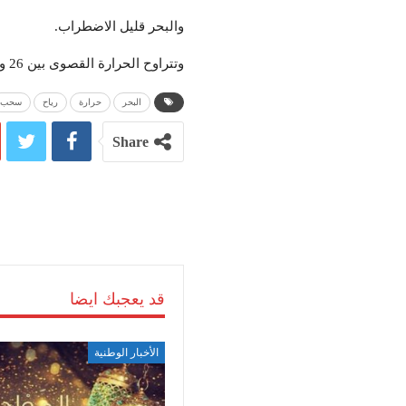
والبحر قليل الاضطراب.
وتتراوح الحرارة القصوى بين 26 و32 درجة قرب السواحل وفي المرتفعات، وبين 33 و37 درجة في بقية المناطق.
البحر
حرارة
رياح
سحب
Share
قد يعجبك ايضا
الأخبار الوطنية