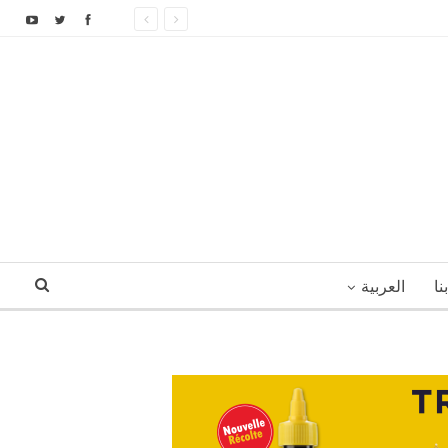
نا
العربية