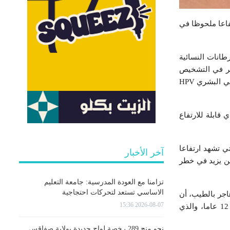
فاعا ملحوظا في
طانات النسائية
ير في التشخيص
نظرا لمحدودية عملية التحسيس والوقاية من هذا النوع من السرطان الذي يتسبب فيه فيروس الورم الحليمي البشري HPV
قابلة للارتفاع
تي تشهد ارتفاعا
آخر الأخبار
ين يزيد في خطر
تزامنا مع العودة المدرسية: جامعة التعليم
الاساسي تستعد لتحركات احتجاجية
جر بالطيب، أن
2026-08-07 15:36
سرطان عنق الرقم يمثل رابع سرطان يُصيب النساء، مبرزة أهمية التلقيح ضد هذا السرطان منذ السن 12 عاما، والذي
نحو منح 289 رخصة لواج جديدة بولاية صفاقس