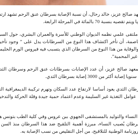
هد صالح عزيز، خالد رحال، أن نسبة الإصابة بسرطان عنق الرحم تشهد ارت
 ملتقى علمي نظمه الديوان الوطني للأسرة والعمران البشري، حول السر
عاصمة، أن تأخر اكتشاف هذا النوع من السرطانات يدل على ” وجود تأخ
غير المحمية”.
معهد صالح عزيز، أن عدد الإصابات بسرطانات عنق الرحم وسرطان الثدي 
 من 3000 إصابة بسرطان الثدي.
رطان الثدي يعود أساسا لارتفاع عدد السكان وتهرم تركيبة الديمغرافية ال
عوامل التغذية غير السليمة وعدم اعتماد حمية جيدة وقلة الحركة والتدخ
النساء والتوليد بالمستشفى الجهوي ببن عروس وفي كلية الطب بتونس ها