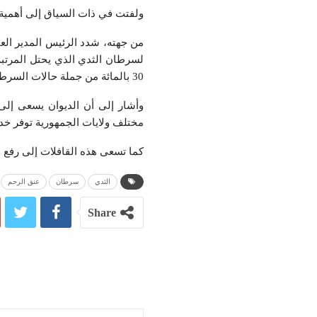
ولفتت في ذات السياق إلى أهمية التقصي المبكر بداية منذ 
من جهته، شدد الرئيس المدير الع
لسرطان الثدي الذي يحتل المرتب
30 بالمائة من جملة حالات السرطان التي تُصيب المرأة.
وأشار إلى أن الديوان يسعى إل
مختلف ولايات الجمهورية توفر خدم
كما تسعى هذه القافلات إلى رفع 
الثدي
سرطان
عنق الرحم
Share