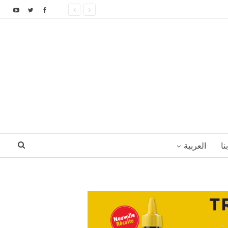
نا
العربية