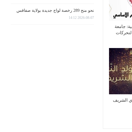
نحو منح 289 رخصة لواج جديدة بولاية صفاقس
2026-08-07 14:12
ية: جامعة
لتحركات
وي الشريف