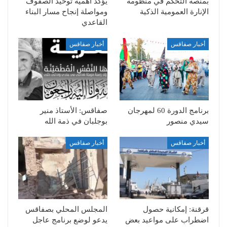
بمنصة التحكم في منظومة
يؤكد أهمية توحيد الصفوف
الإنارة العمومية الذكية
ومواصلة إنجاح مسار البناء
القاعدي
أخبار صفاقس
أخبار صفاقس
برنامج الدورة 60 لمهرجان
صفاقس: الأستاذ منير
سيدي منصور
بوجلبان في ذمة الله
أخبار صفاقس
أخبار صفاقس
قرقنة: إمكانية حصول
المجلس المحلي بصفاقس
اضطراب على مواعيد بعض
يدعو لوضع برنامج عاجل