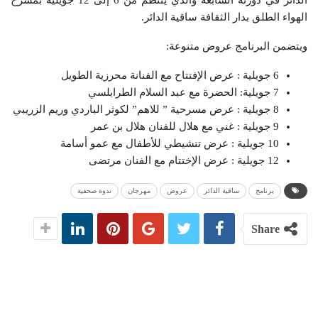
الدائر في دورته السابعة والذي ينتظم من 6 إلى 12 جويلية بمسرح
الهواء الطلق بدار الثقافة ساقية الدائر.
ويتضمن البرنامج عروض متنوعة:
6 جويلية : عرض الإفتتاح مع الفنانة محرزية الطويل
7 جويلية: الحضرة مع عبد السلام الطرابلسي
8 جويلية : عرض مسرحية ” للاهم” لكوثر الباردي وريم الزريبي
9 جويلية : غني مع هلال للفنان هلال بن عمر
10 جويلية : عرض تنشيطي للأطفال مع عمو أسامة
12 جويلية : عرض الإختتام مع الفنان مرتضى
برنامج
ساقية الدائر
عروض
مهرجان
ندوة صحفية
Share