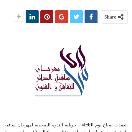
Share
إنعقدت صباح يوم الثلاثاء 1 جويلية الندوة الصحفية لمهرجان ساقية