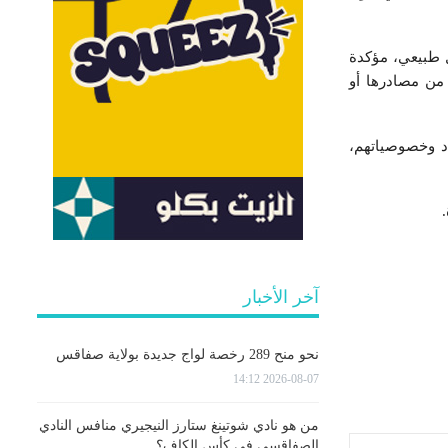
 طبيعي، مؤكدة
 من مصادرها أو
اد وخصوصياتهم،
آخر الأخبار
نحو منح 289 رخصة لواج جديدة بولاية صفاقس
2026-08-07 14:12
من هو نادي شوتينغ ستارز النيجيري منافس النادي
الصفاقسي في كأس الكاف؟