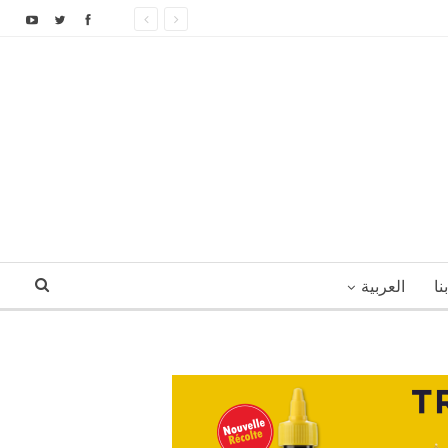
نا
العربية