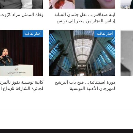
ابنة صفاقس… نقل جثمان الفنانة
وفاة الممثل مراد كرّوت
إيناس النجار من مصر إلى تونس
أخبار ثقافية
أخبار ثقافية
دورة استثنائية… فتح باب الترشح
كاتبة تونسية تفوز بالمرتب
لمهرجان الأغنية التونسية
لجائزة الشارقة للإبداع ا