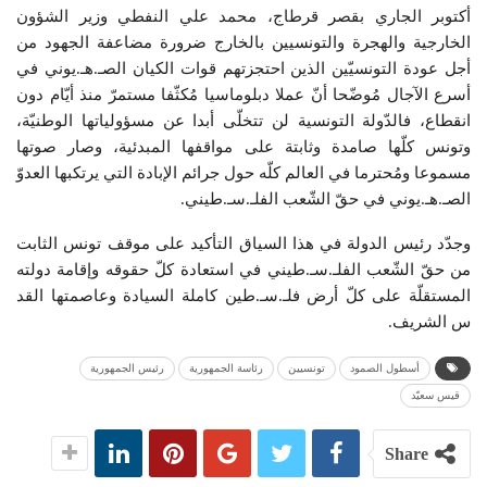
أكتوبر الجاري بقصر قرطاج، محمد علي النفطي وزير الشؤون
الخارجية والهجرة والتونسيين بالخارج ضرورة مضاعفة الجهود من
أجل عودة التونسيّين الذين احتجزتهم قوات الكيان الصـ.هـ.يوني في
أسرع الآجال مُوضّحا أنّ عملا دبلوماسيا مُكثّفا مستمرّ منذ أيّام دون
انقطاع، فالدّولة التونسية لن تتخلّى أبدا عن مسؤولياتها الوطنيّة،
وتونس كلّها صامدة وثابتة على مواقفها المبدئية، وصار صوتها
مسموعا ومُحترما في العالم كلّه حول جرائم الإبادة التي يرتكبها العدوّ
الصـ.هـ.يوني في حقّ الشّعب الفلـ.سـ.طيني.
وجدّد رئيس الدولة في هذا السياق التأكيد على موقف تونس الثابت
من حقّ الشّعب الفلـ.سـ.طيني في استعادة كلّ حقوقه وإقامة دولته
المستقلّة على كلّ أرض فلـ.سـ.طين كاملة السيادة وعاصمتها القد
س الشريف.
أسطول الصمود
تونسيين
رئاسة الجمهورية
رئيس الجمهورية
قيس سعيّد
Share