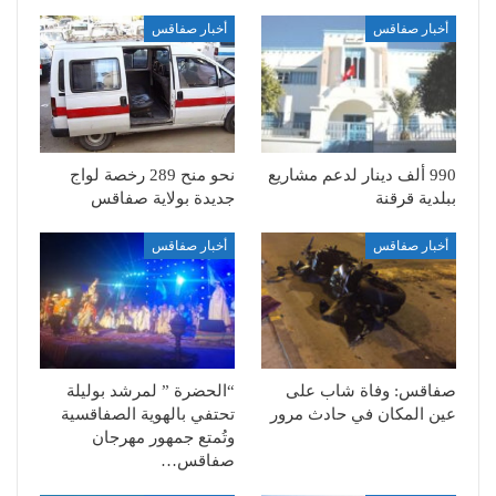
أخبار صفاقس
أخبار صفاقس
990 ألف دينار لدعم مشاريع
نحو منح 289 رخصة لواج
ببلدية قرقنة
جديدة بولاية صفاقس
أخبار صفاقس
أخبار صفاقس
صفاقس: وفاة شاب على
“الحضرة ” لمرشد بوليلة
عين المكان في حادث مرور
تحتفي بالهوية الصفاقسية
وتُمتع جمهور مهرجان
صفاقس…