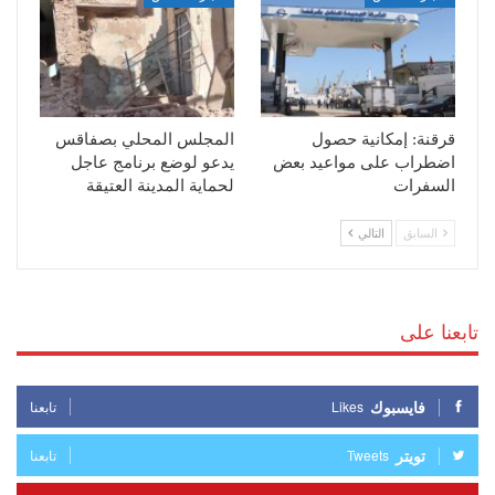
قرقنة: إمكانية حصول
المجلس المحلي بصفاقس
اضطراب على مواعيد بعض
يدعو لوضع برنامج عاجل
السفرات
لحماية المدينة العتيقة
السابق
التالي
تابعنا على
فايسبوك
Likes
تابعنا
تويتر
Tweets
تابعنا