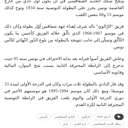
ونجح سكك الحديد الصفاقسي في أن يكون أول نادي من خارج
العاصمة تونس يحرز على البطولة التونسية سنة 1934 وتوج كذلك
موسم 53 و68 بنفس اللقب.
فريق “الرّالوي” ناله شرف إهداء جهة صفاقس أوّل بطولة وكان ذلك
في موسم 1967-1968 الذي تألّق خلاله الفريق كأحسن ما يكون
التّألّق وتمكّن إلى جانب تتويجه بالبطولة من بلوغ الدّور النّهائي لكأس
تونس.
وعاش الفريق أسوأ فتراته بعد بداية الاحتراف في تونس سنة 95 حيث
تدحرج إلى الرابطة المحترفة الثانية بسبب شح الموارد المالية
وقانونه الأساسي.
وقد فاز النادي بالبطولة ثلاث مرات وكان في الدرجة الأولى لمدة 33
موسمًا. ومع ذلك كان موسم 1994-1995 هو موسمهم الأخير في
دوري الدرجة الأولى واليوم يلعب الفريق في الرابطة التونسية
المحترفة الثانية لكرة القدم.
8 ماي 1920
الرالوي
النادي الصفاقسي
تأسيس
سكك الحديد الصفاقسي
كرة القدم
نادي