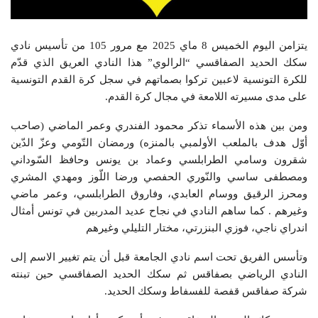
يتزامن اليوم الخميس 8 ماي 2025 مع مرور 105 من تأسيس نادي
سكك الحديد الصفاقسي “الرالوي” هذا النادي العريق الذي قدّم
للكرة التونسية لاعبين تركوا بصماتهم في سجل كرة القدم التونسية
على مدى مسيرته اللامعة في مجال كرة القدم.
ومن بين هذه الأسماء تذكر محمود الفندري وعمر الماضي (صاحب
أوّل هدف بالملعب الأولمبي بالمنزه) ورمضان التّومي وعزّ الدّين
شقرون وسامي الطرابلسي وعماد بن يونس وحافظ السّوداني
ومصطفى ساسي والنّوري الحفصي ورضا اللّوز ومهدي المشري
ومحرز الرقيق ووسام العابدي، وفاروق الطرابلسي، وعمر ماضي
وغيرهم . كما ساهم النادي في نجاح عديد المدربين في تونس أمثال
اندراي ناجي، فوزي البنزرتي، مختار التليلي وغيرهم
وتأسس الفريق تحت اسم نادي الجامعة قبل أن يتم تغيير الاسم إلى
النادي الرياضي بصفاقس ثم سكك الحديد الصفاقسي حين تبنته
شركة صفاقس قفصة للفسفاط وسكك الحديد.