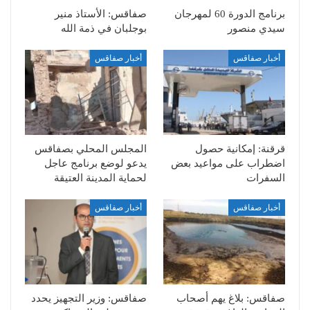
برنامج الدورة 60 لمهرجان
صفاقس: الأستاذ منير
سيدي منصور
بوجلبان في ذمة الله
أخبار صفاقس
أخبار صفاقس
قرقنة: إمكانية حصول
المجلس المحلي بصفاقس
اضطراب على مواعيد بعض
يدعو لوضع برنامج عاجل
السفرات
لحماية المدينة العتيقة
أخبار صفاقس
أخبار صفاقس
صفاقس: بلاغ يهم أصحاب
صفاقس: وزير التجهيز يحدد