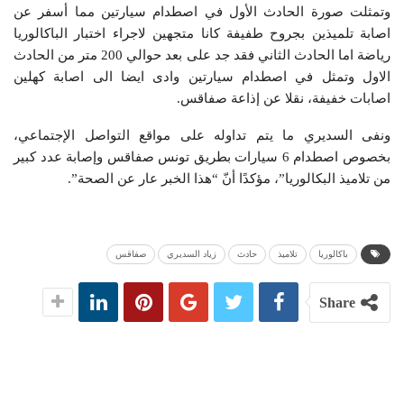
وتمثلت صورة الحادث الأول في اصطدام سيارتين مما أسفر عن
اصابة تلميذين بجروح طفيفة كانا متجهين لاجراء اختبار الباكالوريا
رياضة اما الحادث الثاني فقد جد على بعد حوالي 200 متر من الحادث
الاول وتمثل في اصطدام سيارتين وادى ايضا الى اصابة كهلين
اصابات خفيفة، نقلا عن إذاعة صفاقس.
ونفى السديري ما يتم تداوله على مواقع التواصل الإجتماعي،
بخصوص اصطدام 6 سيارات بطريق تونس صفاقس وإصابة عدد كبير
من تلاميذ البكالوريا”، مؤكدًا أنّ “هذا الخبر عار عن الصحة”.
باكالوريا
تلاميذ
حادث
زياد السديري
صفاقس
Share