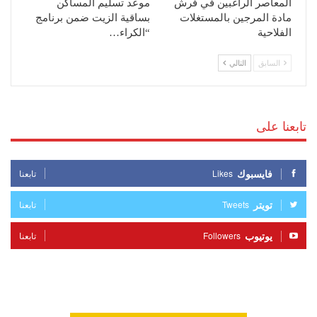
المعاصر الراغبين في فرش
موعد تسليم المساكن
مادة المرجين بالمستغلات
بساقية الزيت ضمن برنامج
الفلاحية
“الكراء…
السابق
التالي
تابعنا على
فايسبوك
Likes
تابعنا
تويتر
Tweets
تابعنا
يوتيوب
Followers
تابعنا