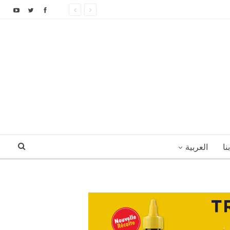
نا
العربية