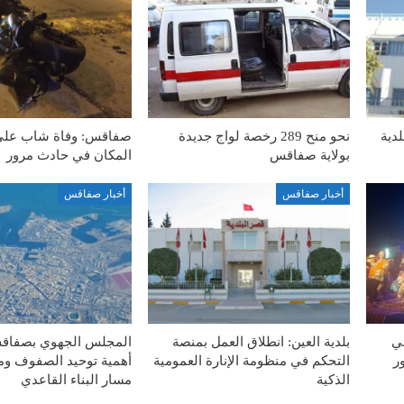
لدية
نحو منح 289 رخصة لواج جديدة
صفاقس: وفاة شاب على
بولاية صفاقس
المكان في حادث مرور
أخبار صفاقس
أخبار صفاقس
في
بلدية العين: انطلاق العمل بمنصة
المجلس الجهوي بصفاق
ر
التحكم في منظومة الإنارة العمومية
أهمية توحيد الصفوف وم
الذكية
مسار البناء القاعدي