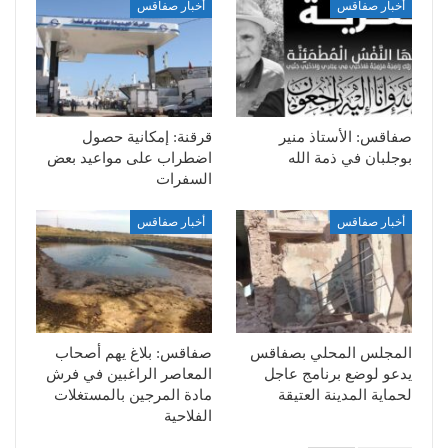
أخبار صفاقس
أخبار صفاقس
صفاقس: الأستاذ منير
قرقنة: إمكانية حصول
بوجلبان في ذمة الله
اضطراب على مواعيد بعض
السفرات
أخبار صفاقس
أخبار صفاقس
المجلس المحلي بصفاقس
صفاقس: بلاغ يهم أصحاب
يدعو لوضع برنامج عاجل
المعاصر الراغبين في فرش
لحماية المدينة العتيقة
مادة المرجين بالمستغلات
الفلاحية