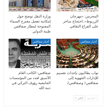
المحرس: «مهرجان
وزارة النقل توضح حول
الزربوط»..احتجاج ساخر
إمكانية تفعيل مقترح السماء
على الفراغ الثقافي
المفتوحة لمطار صفاقس
طينة الدولي
أخبار صفاقس
أخبار صفاقس
نواب يطالبون بإحداث تقسيم
صفاقس: الكاتب العام
للإدارات الجهوية إلى
الأسبق لعدد من المؤسسات
صفاقس1 وصفاقس2
الجامعية رؤوف التركي في
ذمة الله
السابق
التالي