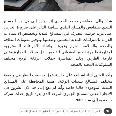
شدّد والي صفاقس محمد الحجري إثر زيارة إلى كل من المسلخ
البلدي بصفاقس والمسلخ البلدي بساقية الدائر على ضرورة الحرص
على مزيد حوكمة التصرف في المسالخ البلدية وتخصيص الإعتمادات
اللازمة بالميزانيات البلدية لتحسين وضعيتها وتوفير مقومات النظافة
والصحة والسلامة للحوم وغيرها، واتخاذ الإجراءات المستوجبة
لمقاومة ظاهرة الذبح العشوائي للقطيع داخل محلات الجزارة وعلى
قارعة الطريق وذلك بمباشرة حملات الرقابة لردع مختلف
السلوكيات المخلة بالصحة.
وأكد الوالي أثناء اشرافه على جلسة عمل خصصت للنظر في وضعية
مختلف المسالخ ببلديات الولاية، أهمية المحافظة على المسالخ
البلدية الموجودة حاليا خاصة وأنه لم يقع إلى حد الآن الشروع في
الإنجاز الفعلي للمسلخ الجهوي الموحد الذي يعود تاريخ إحداث شركة
خاصة به إلى سنة 2003.
الجزارة
الذبح العشوائي
الطريق
القطيع
المسالخ البلدية