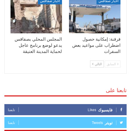
أخبار صفاقس
أخبار صفاقس
قرقنة: إمكانية حصول
المجلس المحلي بصفاقس
اضطراب على مواعيد بعض
يدعو لوضع برنامج عاجل
السفرات
لحماية المدينة العتيقة
السابق
التالي
تابعنا على
فايسبوك
Likes
تابعنا
تويتر
Tweets
تابعنا