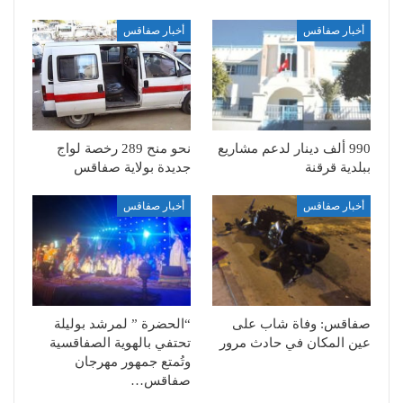
أخبار صفاقس
أخبار صفاقس
990 ألف دينار لدعم مشاريع
نحو منح 289 رخصة لواج
ببلدية قرقنة
جديدة بولاية صفاقس
أخبار صفاقس
أخبار صفاقس
صفاقس: وفاة شاب على
“الحضرة ” لمرشد بوليلة
عين المكان في حادث مرور
تحتفي بالهوية الصفاقسية
وتُمتع جمهور مهرجان
صفاقس…