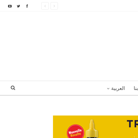
نا
العربية