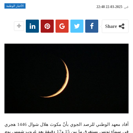
الأخبار الوطنية
في
2025-03-22 22:48
Share
أفاد معهد الوطني للرصد الجوي بأنّ مكوث هلال شوال 1446 هجري
في سماء تونس يستغرق ما بين 15 و17 دقيقة بعد غروب شمس يوم