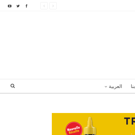
نا
العربية