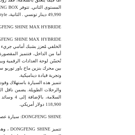
49,990 دينار تونسي . الثانية، BOX Style+، مُجهزة ببطارية أقوى 42.3 كيلوواط/ساعة، وسعرها 56,990 دينار تونسي .
DONGFENG SHINE MAX HYBRIDE: هيبة صديقة
الخلفي مُعزز بشبك أمامي جريء ومصابيح 
تُحسّن لوحة العدادات الرقمية وبي
وتجربة قيادة ديناميكية.
118,900 دولار أمريكي.
DONGFENG SHINE: سيارة عصرية واقتصادية
تتميز E