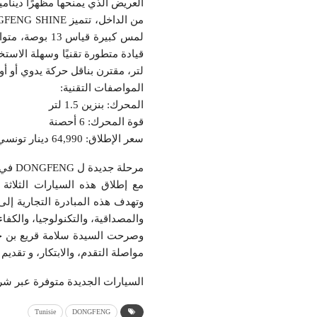
العريض الذي يمنحها مظهرًا ديناميكيًا وجريئًا. تُبرز مصابيح LED الأمام
لتر، مقترن بناقل حركة يدوي أو أوتوماتي
المواصفات التقنية:
المحرك: بنزين 1.5 لتر
قوة المحرك: 6 أحصنة
سعر الإطلاق: 64,990 دينار تونسي أو 72,990 دينار تونسي
مرحلة جديدة ل DONGFENG في تونس :
وتهدف هذه المبادرة التجارية إلى
والمصداقية، والتكنولوجيا، والكفاء
مواصلة التقدم، والابتكار، و تقدي
السيارات الجديدة متوفرة عبر شركة  www.nimr.com.tn
Tunisie
DONGFENG