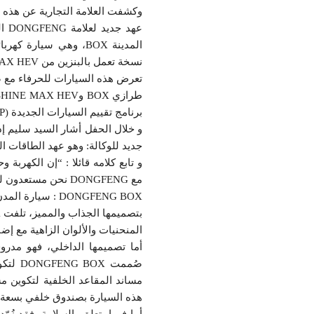
وكشفت العلامة التجارية عن هذه 
عهد
نسخة تعمل بالبنزين من SHINE MAX HEV.
برنامج تقييم السيارات الجديدة (NCAP).
جديد للوكالة: وهو عهد الطاقات ال
و تابع كلامه قائلا : “إن الكهربة
مع DONGFENG نحن مستعدون لمواجهة هذا التحدي و تشريك تونس في ديناميكية المستقبل”.
DONGFENG BOX : سيارة المدن الكهربائية في متناول الجميع !
المنحنيات والألوان الزاهية مع إض
أما تصميمها الداخلي، فهو مدروس
صُممت
مساند المقاعد الخلفية لتكوين م
هذه السيارة بصندوق خلفي بسعة 326 لترًا، مما يجعلها مثالية للاستخدام اليومي