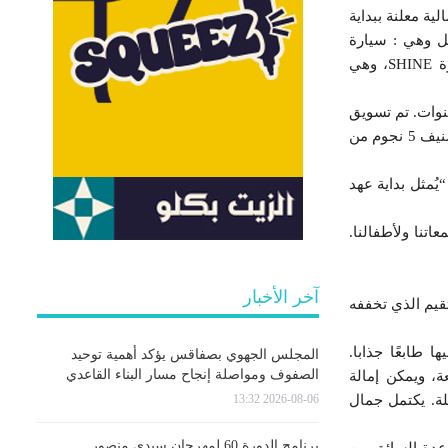
ة معلنة ببداية
 الحفل وهي : سيارة
المدينة BOX، وهي سيارة كهربائية بالكامل، وسيارتا سيدان، سيارة SHINE MAX HEV الهجينة، وسيارة SHINE، وهي
ت للحرفاء مع ضمان لمدة 5 سنوات أو 150,000 كم، و مع ضمان أيضا للبطارية لمدة 8 سنوات. تم تسويق
طرازي BOX وSHINE MAX HEV، وهما سيارتان تعملان بالطاقة الجديدة، في أوروبا بعد حصولهما على تصنيف 5 نجوم من
لمجموعة الجديدة “يُمثل بداية عهد
اتنا ولأطفالنا.
آخر الأخبار
يمها المستقيم الذي تخففه
 طابعًا جذابا.
المجلس الجهوي بصفاقس يؤكد أهمية توحيد
الصفوف ومواصلة إنجاح مسار البناء القاعدي
سعة، ويمكن إمالة
2026-08-06 13:32
لة. يكتمل جمال
برنامج الدورة 60 لمهرجان سيدي منصور
ة من أنظمة مساعدة السائق من