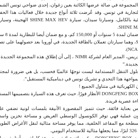
المجموعة في صالة عرضها الكائنة بعين زغوان، إحدى ضواحي تونس الشمالي
 جديد لعلامة DONGFENG التجارية في تونس. وقد عُرضت ثلاثة أنواع جديدة خلال فعاليات هذا
تعرض هذه السيارا
و خلال الحفل أشار السيد سليم إدريس، المدير العام لشركة NIMR ، إلى أن إطلاق هذه ا
جديدة.”
 وحلول التنقل المستدامة ليست توجهًا عالميًا فحسب، بل هي ضرورة لمجتمع
بتصميمها الجذاب والمميز، تلفت DONGFENG BOX الأنظار فورًا. حيث تعرف هذه السيارة بتصم
اءة عصرية فريدة.
 بعناية فائقة. حيث تتميز المقصورة الأنيقة بلمسات لونية تضفي عليها
 DONGFENG BOX لتكون عملية فهي توفر الكونسول الوسطي العريض و مساحة تخزين وا
سطحة مع المقاعد الخلفية، مما يوفر مساحة مثالية لنقل الأغراض الطوي
.
أما فيما يتعلق بالسلامة، فقد زُوّدت DONGFENG BOX ب6 وسائد هوائية ومجموعة كامل