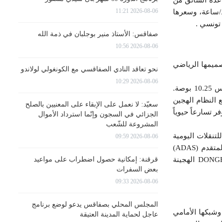
2026-08-06 11:21
نسختين الأولى، BOX 330 Km، مُجهزة ببطارية 31.4 كيلوواط/ساعة، وسعرها
صفاقس: الأستاذ منير بوجلبان في ذمة الله
2026-08-06 10:56
اقة. تصميمها الرياضي
نحو تعاقد النادي الصفاقسي مع الكونغولي لولاندو
2026-08-06 10:29
أما من الداخل، فتتميز المقصورة برحابتها وفخامتها، بفضل موادها عالية الجودة وشاشة لمس كبيرة قياس 10.25 بوصة.
ع النظام الهجين
سعيّد: لا نعمل على الإبقاء على المعنيين بالصلح
 تبلغ قوة المحرك الإجمالية 205 أحصنة، مما يوفر تسارعاً حيوياً
الجزائي في السجون وإنّما استرداد الأموال
المشروعة للشّعب
يجعلها خياراً اقتصادياً للتنقلات اليومية
2026-08-06 09:59
والرحلات الطويلة. يضمن ناقل الحركة الأوتوماتيكي نقلاً سلساً للقوة. كما يضمن نظام مساعدة السائق المتقدم (ADAS)
قرقنة: إمكانية حصول اضطراب على مواعيد
السلامة، بالإضافة إلى 4 وسائد هوائية وكاميرا بزاوية 540 درجة. يبلغ سعر سيارة DONGFENG SHINE MAX الهجينة
بعض السفرات
2026-08-06 09:33
المجلس المحلي بصفاقس يدعو لوضع برنامج
ب، وشبكها الأمامي
عاجل لحماية المدينة العتيقة