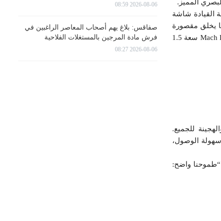
2026-08-06 08:59
لى لوحة القيادة شاشة
ت الاتصال، ولوحة عدادات رقمية قياس 7 بوصات، مما يخلق مقصورة
صفاقس: بلاغ يهم أصحاب المعاصر الراغبين في
فرش مادة المرجين بالمستغلات الفلاحية
قيادة متطورة تقنيًا وسهلة الاستخدام. تحت غطاء المحرك، تتمتع DONGFENG SHINE بمحرك بنزين Mach Power سعة 1.5
2026-08-06 08:27
ل الكهربائية والهجينة للجميع.
 سهولة الوصول،
العرض الرسمي قائلة : “طموحنا واضح: