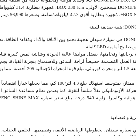
المستوى الثاني. تتوفر DONGFENG BOX ب
 للبيئة
DONGFENG SHINE MAX HYBRIDE هي سيارة سيدان هجينة تجمع بين الأناقة والأداء وكفاءة الط
أمامية LED كاملة.
ئة العمل المُصممة خصيصاً لراحة السائق وللاستمتاع بتجربة القيادة. يجم
بين محرك بنزين ماخ باور توربو سعة 1.5 لتر ومحرك كهربائي.
تتميز هذه السيارة باستهلاك وقود ممتاز، بمتوسط استهلاك يبلغ 4.3 لتر/100 كم، مما 
DONGFENG SHIN ، وهي سيارة سيدان، بخطوطها الرياضية الأنيقة، وتصميمها الخلفي الجذا