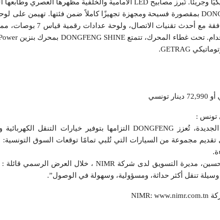
ية والخلفية مظهرها العصري وطابعها البصري المميز.
من الداخل، تتميز DONGFENG SHINE بمقصورة فسيحة ومجهزة تجهيزًا كاملاً ضمن فئتها. تهيمن ع
لمس كبيرة قياس 13 بوصة، متوافقة مع أحدث تقنيا
كي GETRAG.
مع إطلاق هذه السيارات الثلاثة الجديدة، تُعزز DONGFENG التزامها بتوفير خيارات التنق
 تقديم مجموعة من السيارات التي تُلبي تمامًا توقعات السوق التونسية:
ة.
وصرحت السيدة سلامة قريع بن حسين، مديرة التسويق لدى شركة NIMR ، خلال 
م وسيلة تنقل أكثر حداثة، ومسؤولية، وسهولة في الوصول”.
NIMR: