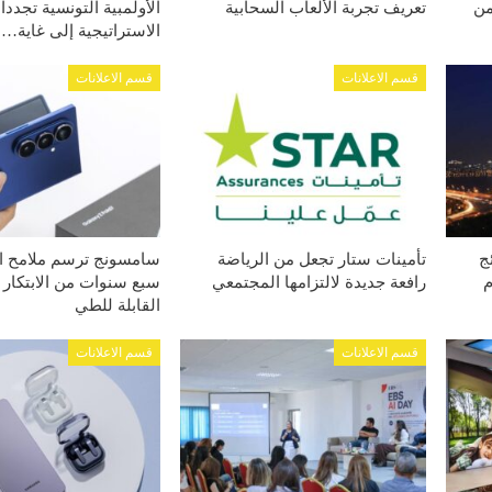
طفلًا من
تعريف تجربة الألعاب السحابية
الأولمبية التونسية تجدد
الاستراتيجية إلى غاية…
قسم الاعلانات
قسم الاعلانات
ج
تأمينات ستار تجعل من الرياضة
سامسونج ترسم ملامح ا
م
رافعة جديدة لالتزامها المجتمعي
سبع سنوات من الابتكار 
القابلة للطي
قسم الاعلانات
قسم الاعلانات