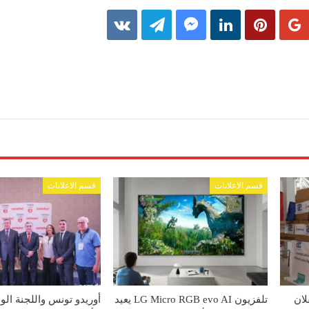
قسم الاعلانات
قسم الاعلانات
وETAP تتكفلان
تلفزيون LG Micro RGB evo AI يعيد
أوريدو تونس واللجنة الو