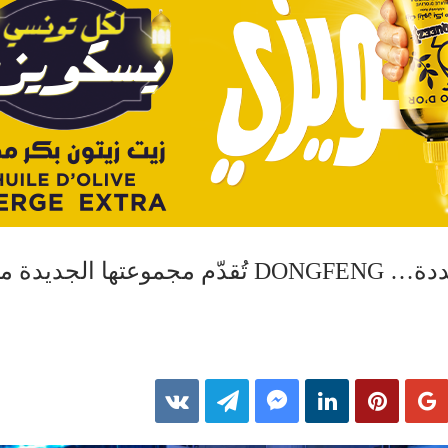
تشتغل بالطاقة المتجددة… DONGFENG تُقدّم مجموعتها الجديدة