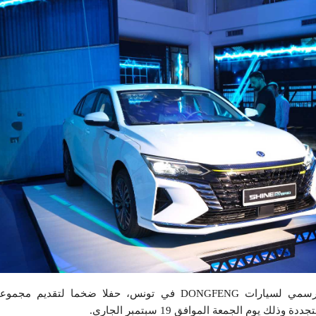
أقامت شركة NIMR، الوكيل الرسمي لسيارات DONGFENG في تونس، حفلا ضخما ل
لك يوم الجمعة الموافق 19 سبتمبر الجاري.