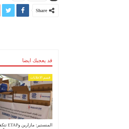
Share
قد يعجبك ايضا
قسم الاعلانات
المنستير: مازارين 