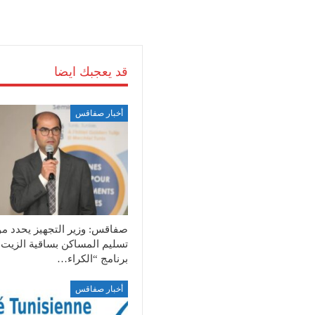
قد يعجبك ايضا
أخبار صفاقس
صفاقس: وزير التجهيز يحدد م
تسليم المساكن بساقية الزيت
برنامج “الكراء…
أخبار صفاقس