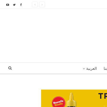
نا
العربية