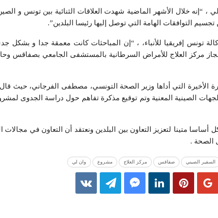
 ، “إنه خلال الأشهر الماضية شهدت العلاقات الثنائية بين تونس و الصين 
سيم التوافقات الهامة التي توصل إليها رئيسا البلدين”.
لة تونس إفريقيا للأنباء، ، “إن المباحثات كانت معمقة جدا و بشكل جدي
نجاز مركز العلاج للأمراض السرطانية بالمستشفى الجامعي بصفاقس وحال
ارة الأخيرة التي أداها وزير الصحة التونسي، مصطفى الفرجاني، حيث قال
الجهات الصينية المعنية وتم توقيع مذكرة تفاهم حول دراسة الجدوى لمشروع
ل أساسا متينا لتعزيز التعاون بين البلدين ونعتقد أن التعاون في مجالات الب
 الصحة .
السفير الصيني
صفاقس
مركز العلاج
مشروع
وان لي