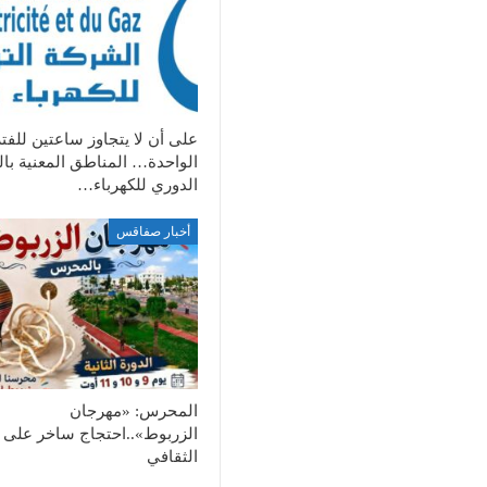
على أن لا يتجاوز ساعتين للفت
الواحدة… المناطق المعنية با
الدوري للكهرباء…
أخبار صفاقس
المحرس: «مهرجان
الزربوط»..احتجاج ساخر على ا
الثقافي