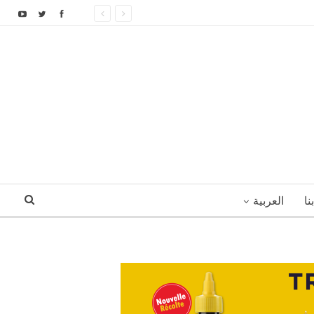
نا
العربية