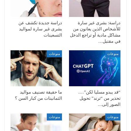
دراسة: بشرى غير سارة
دراسة جديدة تكشف عن
للأشخاص الذين يعانون من
بشرى غير سارة لمواليد
مشاكل مادية أو تراجع الدخل
التسعينات
في مقتبل…
منوعات
منوعات
“قد يبدو مسليا لكن”….
ما حقيقة تصنيف مواليد
تحذير من “ترند” تحويل
الثمانينات من كبار السن ؟
الصور إلى…
منوعات
منوعات