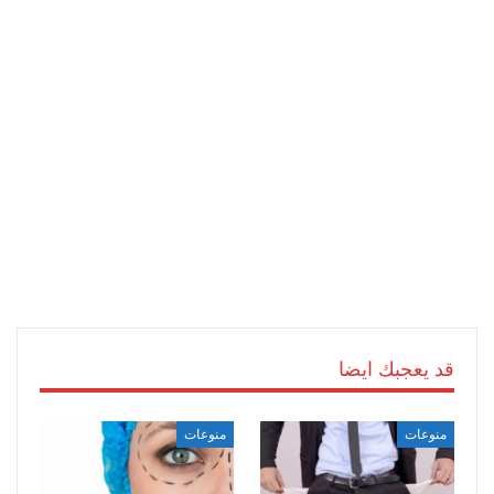
قد يعجبك ايضا
منوعات
منوعات