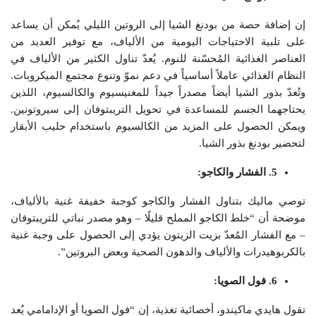
إن إضافة حصة من بودنغ الشيا إلى الروتين الليلي يُمكن أن يساعد
على تلبية الاحتياجات اليومية من الألياف، مع توفير العديد من
العناصر الغذائية المُحسّنة للنوم. يُعدّ تناول الكثير من الألياف في
النظام الغذائي عاملاً أساسياً في دعم نموّ وتنوع مجتمع الميكروبات.
وتُعدّ بذور الشيا أيضاً مصدراً جيداً للمغنيسيوم والكالسيوم، اللذين
يحتاجهما الجسم للمساعدة في تحويل التريبتوفان إلى سيروتونين.
ويمكن الحصول على المزيد من الكالسيوم باستخدام حليب الأبقار
لتحضير بودنغ بذور الشيا.
5. الفشار والكاجو:
توصي ماليك بتناول الفشار والكاجو كوجبة خفيفة غنية بالألياف،
موضحة أن “خلط الكاجو المملح قليلًا – وهو مصدر نباتي للتريبتوفان
– مع الفشار المُعدّ بزيت الزيتون يؤدي إلى الحصول على وجبة غنية
بالكربوهيدرات والألياف والدهون الصحية وبعض البروتين”.
6. فول الصويا:
تقول هايدي ماكيندو، أخصائية تغذية، إن “فول الصويا أو الإدامامي يُعد