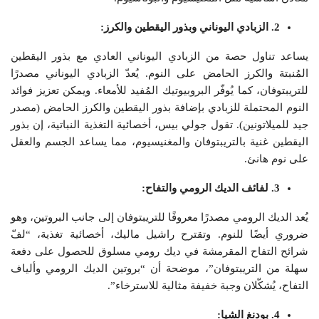
2. الزبادي اليوناني وبذور اليقطين والكرز:
يساعد تناول حصة من الزبادي اليوناني العادي مع بذور اليقطين
المُنبتة والكرز الحامض على النوم. يُعدّ الزبادي اليوناني مصدرًا
للتريبتوفان، كما يُوفّر البروبيوتيك المُفيد للأمعاء. ويمكن تعزيز فوائد
النوم المحتملة للزبادي بإضافة بذور اليقطين والكرز الحامض (مصدر
جيد للميلاتونين). تقول جولي بيس، أخصائية التغذية النباتية، إن بذور
اليقطين غنية بالتريبتوفان والمغنيسيوم، مما يساعد الجسم والعقل
على نوم هانئ.
3. لفائف الديك الرومي والتفاح:
يُعد الديك الرومي مصدرًا معروفًا للتريبتوفان إلى جانب البروتين، وهو
ضروري أيضًا للنوم. وتقترح راشيل ماليك، أخصائية تغذية، “لفّ
شرائح التفاح المقرمشة في ديك رومي مسلوق للحصول على دفعة
سهلة من التريبتوفان”، موضحة أن “بروتين الديك الرومي وألياف
التفاح، يُشكّلان وجبة خفيفة مثالية للاسترخاء”.
4. بودنغ الشيا: