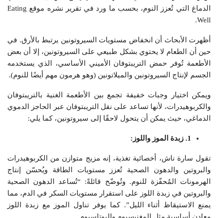
الدماغ التي تُعزز النوم، بحسب ما ورد في تقرير نشره موقع Eating
Well.
أظهرت الأبحاث أن انخفاض مستويات السيروتونين يرتبط بالأرق. في
حين أن الطعام لا يحتوي بشكل طبيعي على السيروتونين، إلا أن بعض
الأطعمة تُوفر حمض التريبتوفان الأميني الأساسي، الذي يستخدمه
الجسم لإنتاج السيروتونين والميلاتونين (وهو هرمون مهم أيضًا للنوم).
ويمكن اختيار وجبات خفيفة تجمع بين الأطعمة الغنية بالتريبتوفان
والكربوهيدرات، لأنها تساعد على نقل التريبتوفان عبر الحاجز الدموي
الدماغي، حيث يمكن أن يتحول لاحقًا إلى سيروتونين، كما يلي:
1. زبدة الموز واللوز:
تقول سارة ناش، أخصائية تغذية، إنه مزيج متوازن من الكربوهيدرات
والبروتين والدهون الصحية تُعزز مستويات الطاقة ويُحسّن إنتاج
الهرمونات المُحفّزة للنوم. وتُوضّح قائلةً: “تُساعد الدهون الصحية
والبروتين في زبدة اللوز على استقرار مستويات السكر في الدم، مما
يمنع الاستيقاظ أثناء الليل”. كما يوفر تناول الموز مع زبدة اللوز
معادن أساسية مثل المغنيسيوم والبوتاسيوم.