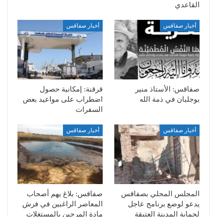
القاعدي
أخبار صفاقس
أخبار صفاقس
صفاقس: الأستاذ منير
قرقنة: إمكانية حصول
بوجلبان في ذمة الله
اضطراب على مواعيد بعض
السفرات
أخبار صفاقس
أخبار صفاقس
المجلس المحلي بصفاقس
صفاقس: بلاغ يهم أصحاب
يدعو لوضع برنامج عاجل
المعاصر الراغبين في فرش
لحماية المدينة العتيقة
مادة المرجين بالمستغلات