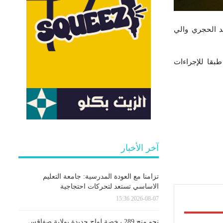
 صباح يوم الاربعاء 26 مارس 2025 بإشراف محمد الحجري والي
منتظر الإعلان عن القائمة الأولية للمعنيين بإسناد رخص التاكسي الفردي في شهر ماي 2025 طبقا للإجراءات
آخر الأخبار
تزامنا مع العودة المدرسية: جامعة التعليم
الاساسي تستعد لتحركات احتجاجية
2026-08-07 15:36
نحو منح 289 رخصة لواج جديدة بولاية صفاقس