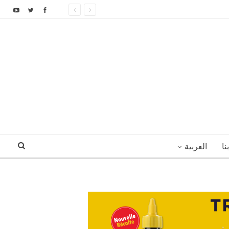
نا
العربية