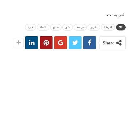
العربية نت.
افريقيا
تقرير
دراسة
شق
صدع
علماء
قارة
Share