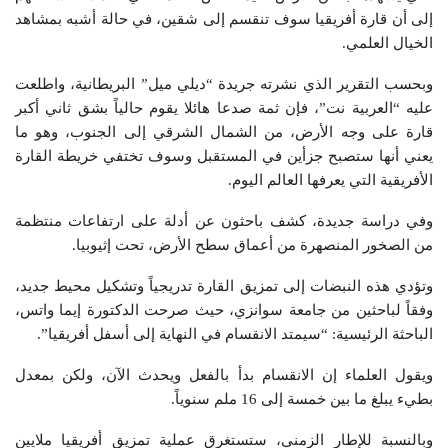
إلى أن قارة أفريقيا سوف تنقسم إلى شقين، في حالة أشبه بمشاهد
الخيال العلمي.
وبحسب التقرير الذي نشرته جريدة “ديلي ميل” البريطانية، واطلعت
عليه “العربية نت”، فإن ثمة صدعا هائلا يقوم حالياً بشق ثاني أكبر
قارة على وجه الأرض، من الشمال الشرقي إلى الجنوب، وهو ما
يعني أنها ستصبح جزأين في المستقبل وسوف تختفي خريطة القارة
الأفريقية التي يعرفها العالم اليوم.
وفي دراسة جديدة، كشف باحثون عن أدلة على ارتفاعات منتظمة
من الصخور المنصهرة من أعماق سطح الأرض، تحت إثيوبيا.
وتؤدي هذه النبضات إلى تمزيق القارة تدريجياً وتشكيل محيط جديد،
وفقاً لباحثين من جامعة سوانزي، حيث صرحت الدكتورة إيما واتس،
الباحثة الرئيسية: “سيمتد الانقسام في النهاية إلى أسفل أفريقيا”.
ويقول العلماء إن الانقسام بدأ بالفعل ويحدث الآن، ولكن بمعدل
بطيء يبلغ ما بين خمسة إلى 16 ملم سنوياً.
وبالنسبة للإطار الزمني، ستستغرق عملية تمزيق أفريقيا ملايين