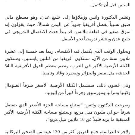
السنين قبل أن تكتمل.
وتشير الدكتورة واتس وزملاؤها إلى خليج عدن، وهو مسطح مائي
ضيق نسبياً يفصل أفريقيا جنوباً عن اليمن شمالاً، حيث يقولون إنه
تمزق صغير في قطعة ملابس، قد يبدأ حدث الانفصال التدريجي في
خليج عدن وينتشر تدريجياً نحو الأسفل.
وبحلول الوقت الذي يكتمل فيه الانقسام، ربما بعد خمسة إلى عشرة
ملايين سنة من الآن، ستتكون أفريقيا من كتلتين يابستين، وستكون
الكتلة الأرضية الأكبر في الغرب، وتضم معظم الدول الأفريقية الـ54
الحديثة، مثل مصر والجزائر ونيجيريا وغانا ونامبيا.
وفي غضون ذلك، ستشمل الكتلة الأرضية الأصغر شرقاً الصومال
وكينيا وتنزانيا وموزمبيق وجزءاً كبيراً من إثيوبيا.
وصرحت الدكتورة واتس: “ستبلغ مساحة الجزء الأصغر الذي ينفصل
شرقاً حوالي مليون ميل مربع، وستبلغ مساحة الكتلة الأرضية الأكبر
المتبقية ما يزيد قليلاً عن 10 ملايين ميل مربع”.
ولإجراء الدراسة، جمع الفريق أكثر من 130 عينة من الصخور البركانية