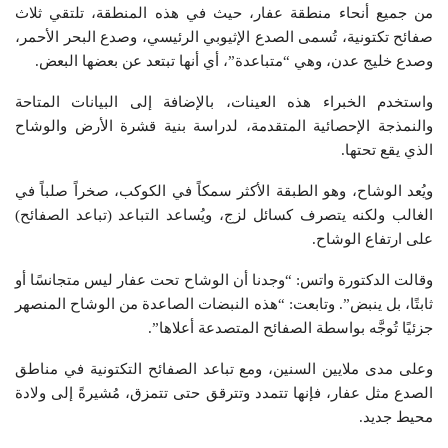
من جميع أنحاء منطقة عفار، حيث في هذه المنطقة، تلتقي ثلاث
صفائح تكتونية، تُسمى الصدع الإثيوبي الرئيسي، وصدع البحر الأحمر،
وصدع خليج عدن، وهي “متباعدة”، أي أنها تبتعد عن بعضها البعض.
واستخدم الخبراء هذه العينات، بالإضافة إلى البيانات المتاحة
والنمذجة الإحصائية المتقدمة، لدراسة بنية قشرة الأرض والوشاح
الذي يقع تحتها.
ويُعد الوشاح، وهو الطبقة الأكثر سمكاً في الكوكب، صخراً صلباً في
الغالب ولكنه يتصرف كسائل لزج، ويُساعد التباعد (تباعد الصفائح)
على ارتفاع الوشاح.
وقالت الدكتورة واتس: “وجدنا أن الوشاح تحت عفار ليس متجانسًا أو
ثابتًا، بل ينبض”. وتابعت: “هذه النبضات الصاعدة من الوشاح المنصهر
جزئيًا تُوجَّه بواسطة الصفائح المتصدعة أعلاها”.
وعلى مدى ملايين السنين، ومع تباعد الصفائح التكتونية في مناطق
الصدع مثل عفار، فإنها تتمدد وتترقق حتى تتمزق، مُشيرةً إلى ولادة
محيط جديد.