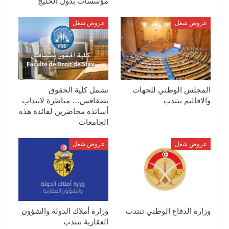
مؤسسات بدول الخليج
عروض شغل
عروض شغل
المجلس الوطني للجهات
تشمل كلية الحقوق
والاقاليم ينتدب
بصفاقس… مناظرة لانتداب
أساتذة محاضرين لفائدة هذه
الجامعات
عروض شغل
عروض شغل
وزارة الدفاع الوطني تنتدب
وزارة أملاك الدولة والشؤون
العقارية تنتدب