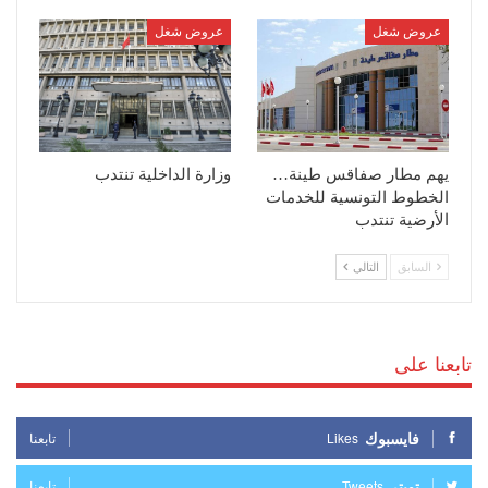
عروض شغل
عروض شغل
يهم مطار صفاقس طينة…
وزارة الداخلية تنتدب
الخطوط التونسية للخدمات
الأرضية تنتدب
السابق
التالي
تابعنا على
فايسبوك
Likes
تابعنا
تويتر
Tweets
تابعنا