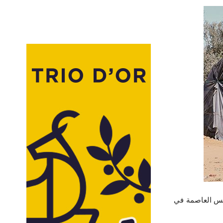
ول إفريقيا جنوب الصحراء (58 مهاجرا)، من تونس العاصمة في