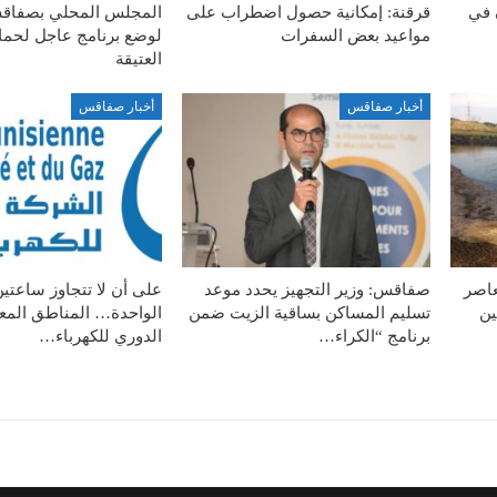
 في
قرقنة: إمكانية حصول اضطراب على
المجلس المحلي بصفاق
مواعيد بعض السفرات
لوضع برنامج عاجل لحماي
العتيقة
أخبار صفاقس
أخبار صفاقس
عاصر
صفاقس: وزير التجهيز يحدد موعد
على أن لا تتجاوز ساعتين
ين
تسليم المساكن بساقية الزيت ضمن
الواحدة… المناطق المعن
برنامج “الكراء…
الدوري للكهرباء…