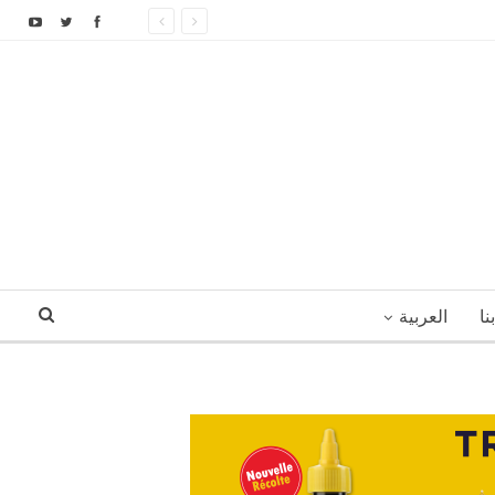
نا
العربية