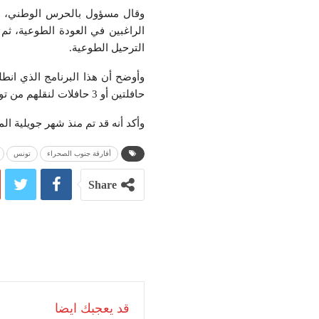
وقال مسؤول بالحرس الوطني، إنه
الراغبين في العودة الطوعية، ثم 
الترحيل الطوعية.
وأوضح أن هذا البرنامج الذي ان
حافلتين أو 3 حافلات لنقلهم من تونس العاصمة في اتجاه مخيم العامرة.
وأكد أنه قد تم منذ شهر جويلية الماضي ترحيل حوالي 4300 من المهاجر
أفارقة جنوب الصحراء
تونس
Share
قد يعجبك ايضا