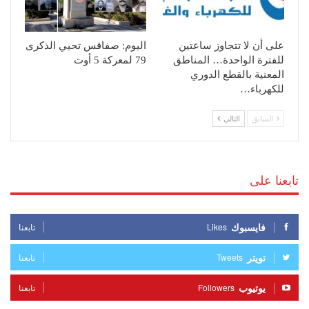
على أن لا تتجاوز ساعتين
اليوم: صفاقس تحيي الذكرى
للفترة الواحدة… المناطق
79 لمعركة 5 أوت
المعنية بالقطع الدوري
للكهرباء…
السابق
التالي
تابعنا على
فايسبوك
Likes
تابعنا
تويتر
Tweets
تابعنا
يوتيوب
Followers
تابعنا