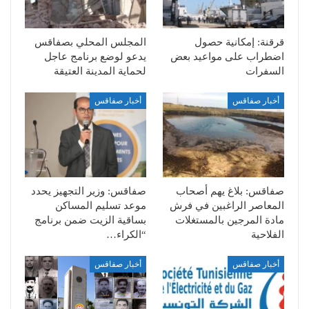
قرقنة: إمكانية حصول
المجلس المحلي بصفاقس
اضطراب على مواعيد بعض
يدعو لوضع برنامج عاجل
السفرات
لحماية المدينة العتيقة
أخبار صفاقس
أخبار صفاقس
صفاقس: بلاغ يهم أصحاب
صفاقس: وزير التجهيز يحدد
المعاصر الراغبين في فرش
موعد تسليم المساكن
مادة المرجين بالمستغلات
بساقية الزيت ضمن برنامج
الفلاحية
“الكراء…
أخبار صفاقس
أخبار صفاقس