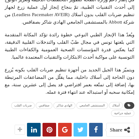
إلى أحدث التقنيات الطبية، تمّ بنجاح إنجاز أول عملية زرع لجهاز
تنظيم ضربات القلب بدون أسلاك (Leadless Pacemaker AVEIR) من
شركة Abbott بالمستشفى الجامعي الهادي شاكر بصفاقس.
ويُعدّ هذا الإنجاز الطبي النوعي خطوة رائدة تؤكد المكانة المتقدمة
التي بلغتها تونس في مجال طبّ القلب والتدخلات القلبية الدقيقة،
كما يعكس قدرة المؤسسات الصحية العمومية والكفاءات الطبية
التونسية على مواكبة أحدث الابتكارات والتقنيات المعتمدة عالميا.
ويتميّز هذا الجيل الجديد من أجهزة تنظيم ضربات القلب بكونه يُزرع
دون الحاجة إلى أسلاك داخلية، مما يقلّل من المضاعفات المرتبطة
بها، إضافة إلى تمتّعه بعمر افتراضي قد يصل إلى عشرين سنة، مع
إمكانية سحبه أو استبداله عند انتهاء فترة عمله.
أسلاك
المستشفى الجامعي
الهادي شاكر
صفاقس
ضربات القلب
عملية جراحية
Share