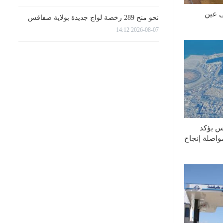
 عين
نحو منح 289 رخصة لواج جديدة بولاية صفاقس
2026-08-07 14:12
س يؤكد
واصلة إنجاح