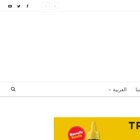
نا
العربية