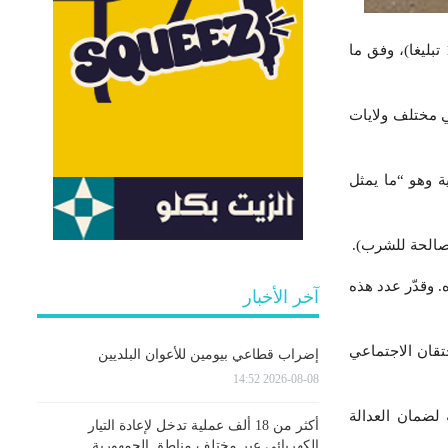
ارتفع عدد التبليغات عن مشاكل المياه في ولاية صفاقس اليوم إلى 20 تبليغا مقارنة بالشهر المنقضي (17 تبليغا)، وفق ما
للشرب في مختلف ولايات
جمهورية وهو “ما يمثل
 وقدّر عدد هذه
آخر الأخبار
تقان الاجتماعي
إضراب قطاعي بيومين للأعوان البلديين
2026-08-08 14:52
لضمان العدالة
أكثر من 18 ألف عملية تدخل لإعادة التيار
الكهربائي عبر مختلف مناطق الجمهورية