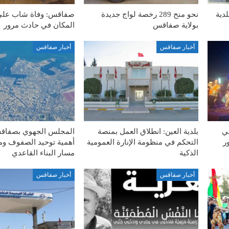
لدية
نحو منح 289 رخصة لواج جديدة
صفاقس: وفاة شاب على
بولاية صفاقس
المكان في حادث مرور
أخبار صفاقس
أخبار صفاقس
في
بلدية العين: انطلاق العمل بمنصة
المجلس الجهوي بصفاق
ر
التحكم في منظومة الإنارة العمومية
أهمية توحيد الصفوف وم
الذكية
مسار البناء القاعدي
أخبار صفاقس
أخبار صفاقس