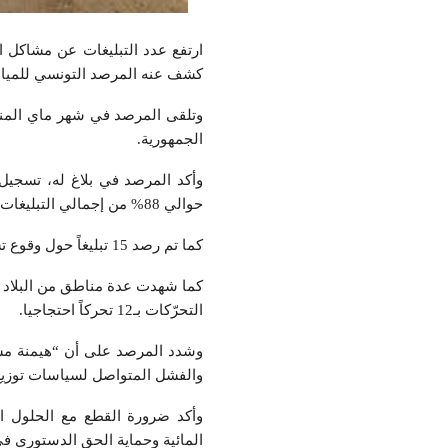
كشف عنه المرصد التونسي للمياه
الجمهورية.
حوالي 88% من إجمالي التبليغات”.
كما تم رصد 15 تبليغاً حول وقوع تسرّبات في الشبكة و9 تبليغات تعلّقت بجودة المياه (وصفت بأنها مياه غير صالحة للشرب).
كما شهدت عدة مناطق من البلاد تح
التحرّكات بـ12 تحركاً احتجاجيا.
وشدد المرصد على أن “هيمنة مشكل
والفشل المتواصل لسياسات توزيع 
وأكد ضرورة القطع مع الحلول ال
المائية وحماية الحق الدستوري في