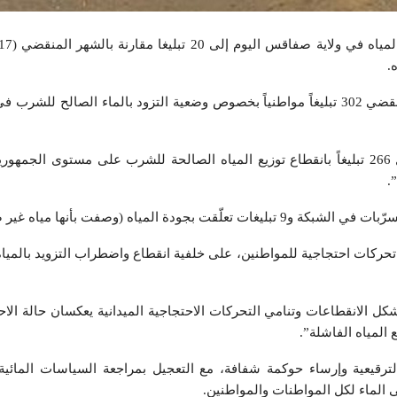
.
وتلقى المرصد في شهر ماي المنقضي 302 تبليغاً مواطنياً بخصوص وضعية التزود بالماء الصالح 
وأكد المرصد في بلاغ له، تسجيل 266 تبليغاً بانقطاع توزيع المياه الصالحة للشرب على مستوى ال
ركات احتجاجية للمواطنين، على خلفية انقطاع واضطراب التزويد بالمياه.
 الانقطاعات وتنامي التحركات الاحتجاجية الميدانية يعكسان حالة الاح
المياه الفاشلة”.
ترقيعية وإرساء حوكمة شفافة، مع التعجيل بمراجعة السياسات المائية 
 الماء لكل المواطنات والمواطنين.