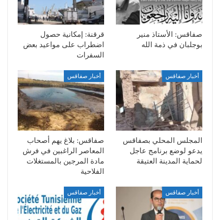
صفاقس: الأستاذ منير
قرقنة: إمكانية حصول
بوجلبان في ذمة الله
اضطراب على مواعيد بعض
السفرات
أخبار صفاقس
أخبار صفاقس
المجلس المحلي بصفاقس
صفاقس: بلاغ يهم أصحاب
يدعو لوضع برنامج عاجل
المعاصر الراغبين في فرش
لحماية المدينة العتيقة
مادة المرجين بالمستغلات
الفلاحية
أخبار صفاقس
أخبار صفاقس