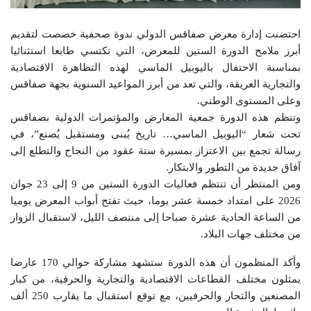
احتضنت إدارة معرض صفاقس الدولي ندوة صحفية خصصت لتقديم
أبرز ملامح الدورة الستين للمعرض، التي تكتسي طابعا استثنائيا
بمناسبة الاحتفال باليوبيل الماسي لهذه التظاهرة الاقتصادية
والتجارية العريقة، والتي تعد من أبرز المواعيد السنوية بجهة صفاقس
وعلى المستوى الوطني.
وتنظم هذه الدورة جمعية المعارض والمؤتمرات الدولية بصفاقس
تحت شعار “اليوبيل الماسي… تاريخ يُبنى ومستقبل يُصنع”، في
رسالة تجمع بين الاعتزاز بمسيرة ستة عقود من النجاح والتطلع إلى
آفاق جديدة من التطور والابتكار.
ومن المنتظر أن تنتظم فعاليات الدورة الستين من 9 إلى 23 جوان
2026 على امتداد خمسة عشر يوما، حيث تفتح أبواب المعرض يوميا
من الساعة الحادية عشرة صباحا إلى منتصف الليل، لاستقبال الزوار
من مختلف جهات البلاد.
وأكد المنظمون أن هذه الدورة ستشهد مشاركة حوالي 170 عارضا
يمثلون مختلف القطاعات الاقتصادية والتجارية والحرفية، من كبار
المصنعين والتجار والحرفيين، مع توقع استقبال ما يقارب 250 ألف