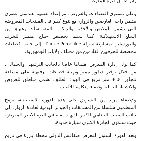
زائر طوال فترة المعرض.
وعلى مستوى الفضاءات والعروض، تم إعداد تقسيم هندسي عصري
يضمن راحة العارضين والزوار، مع تنوع كبير في المنتجات المعروضة
التي تشمل الملابس والأحذية والديكور والمفروشات وغيرها من
السلع الاستهلاكية. كما سيتم تخصيص جناح متميز للخزف
والبورسلين بمشاركة شركة Tunisie Porcelaine، إلى جانب فضاءات
مخصصة للحرفيين القادمين من مختلف ولايات الجمهورية.
كما تولي إدارة المعرض اهتماما خاصا بالجانب الترفيهي والجمالي،
من خلال توفير ديكور مميز وتهيئة فضاءات ترفيهية على مساحة
تتجاوز 4000 متر مربع في الهواء الطلق، تشمل مناطق للعروض
والأنشطة العائلية وفضاء متكاملا للألعاب.
ولإضفاء مزيد من التشويق على هذه الدورة الاستثنائية، برمج
المنظمون سلسلة من المسابقات والجوائز اليومية لفائدة الزوار، إلى
جانب السحب الختامي الكبير الذي سيقام في اليوم الأخير للمعرض،
حيث ستكون الجائزة الكبرى سيارة جديدة.
وتعد الدورة الستون لمعرض صفاقس الدولي محطة بارزة في تاريخ