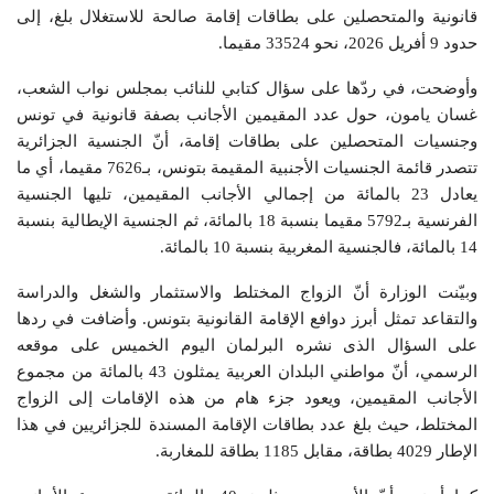
قانونية والمتحصلين على بطاقات إقامة صالحة للاستغلال بلغ، إلى
حدود 9 أفريل 2026، نحو 33524 مقيما.
وأوضحت، في ردّها على سؤال كتابي للنائب بمجلس نواب الشعب،
غسان يامون، حول عدد المقيمين الأجانب بصفة قانونية في تونس
وجنسيات المتحصلين على بطاقات إقامة، أنّ الجنسية الجزائرية
تتصدر قائمة الجنسيات الأجنبية المقيمة بتونس، بـ7626 مقيما، أي ما
يعادل 23 بالمائة من إجمالي الأجانب المقيمين، تليها الجنسية
الفرنسية بـ5792 مقيما بنسبة 18 بالمائة، ثم الجنسية الإيطالية بنسبة
14 بالمائة، فالجنسية المغربية بنسبة 10 بالمائة.
وبيّنت الوزارة أنّ الزواج المختلط والاستثمار والشغل والدراسة
والتقاعد تمثل أبرز دوافع الإقامة القانونية بتونس. وأضافت في ردها
على السؤال الذى نشره البرلمان اليوم الخميس على موقعه
الرسمي، أنّ مواطني البلدان العربية يمثلون 43 بالمائة من مجموع
الأجانب المقيمين، ويعود جزء هام من هذه الإقامات إلى الزواج
المختلط، حيث بلغ عدد بطاقات الإقامة المسندة للجزائريين في هذا
الإطار 4029 بطاقة، مقابل 1185 بطاقة للمغاربة.