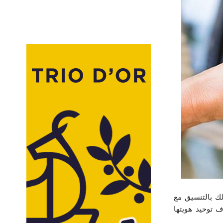
في مذكرة له، عن إطلاق علامة وطنية موحّدة تحت اسم «TUNPAY»، وذلك بالتنسيق مع
 توحيد هويتها