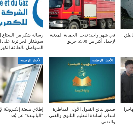
ناطق
في شهر واحد: تدخل الحماية المدنية
رسالة شكر من الستاغ 
لإخماد أكثر من 5500 حريق
سونلغاز الجزائرية على ا
المتواصل بالطاقة الكهربا
الأخبار الوطنية
الأخبار الوطنية
ة الطوعية لـ127 مهاجرا
صدور نتائج القبول الأولي لمناظرة
إطلاق منصّة إلكترونيّة ل
انتداب أساتذة التعليم الثانوي والفني
“الباتيندة” عن بُعد
والتقني