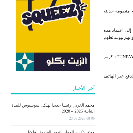
م منظومة حديثة
إلى اعتماد هذه
نواتهم ووسائطهم
ولضمان نشر منظم لهذه العلامة لدى العموم، ينبغي أن يرافق اعتمادها تنفيذُ حملات تواصل موجّهة تُبرز «TUNPAY» كرمز
لدفع عبر الهاتف
آخر الأخبار
محمد الغربي رئيسا جديدا لهيكل سوسيوس للمدة
النيابية 2026 – 2028
2026-08-06 23:30
موعد ذكرى المولد النبوي الشريف فلكيا