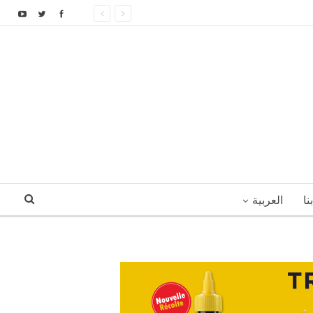
نا
العربية