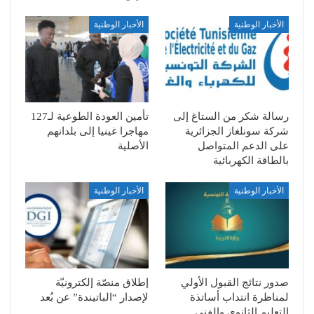
الأخبار الوطنية
الأخبار الوطنية
رسالة شكر من الستاغ إلى
تأمين العودة الطوعية لـ127
شركة سونلغاز الجزائرية
مهاجرا غينيا إلى بلدانهم
على الدعم المتواصل
الأصلية
بالطاقة الكهربائية
الأخبار الوطنية
الأخبار الوطنية
صدور نتائج القبول الأولي
إطلاق منصّة إلكترونيّة
لمناظرة انتداب أساتذة
لإصدار “الباتيندة” عن بُعد
التعليم الثانوي والفني