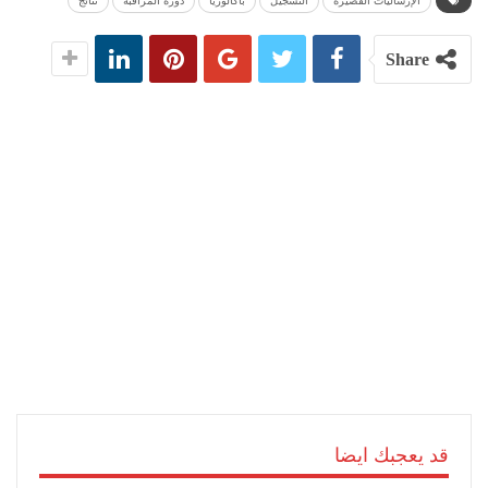
الإرساليات القصيرة
التسجيل
باكالوريا
دورة المراقبة
نتائج
Share
قد يعجبك ايضا