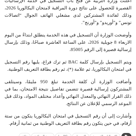
أعلنت وزارة التربية عن فتح باب التسجيل في خدمة الإرساليات
القصيرة للحصول على نتائج دورة المراقبة لامتحان البكالوريا 2026،
وذلك لفائدة المشتركين لدى مشغلي الهاتف الجوال “اتصالات
تونس” و”أوريدو” و”أورنج”.
وأوضحت الوزارة أن التسجيل في هذه الخدمة ينطلق ابتداءً من اليوم
الاربعاء 8 جويلية 2026، على الساعة العاشرة صباحًا، وذلك بإرسال
إرسالية قصيرة إلى الرقم 85005.
ويتم التسجيل بإرسال كلمة BAC ثم ترك فراغ، يليها رقم التسجيل
في امتحان البكالوريا، ثم علامة (*)، ثم رقم بطاقة التعريف الوطنية.
وأضافت الوزارة أن كلفة الخدمة تبلغ 950 مليمًا، وسيتلقى
المشتركون إرسالية قصيرة تتضمن تفاصيل نتيجة الامتحان، بما في
ذلك القرار النهائي والمعدل النهائي وأعداد مختلف المواد، وذلك قبل
الموعد الرسمي للإعلان عن النتائج.
وأشارت إلى أن رقم التسجيل في امتحان البكالوريا يتكون من ستة
أرقام، في حين يتكون رقم بطاقة التعريف الوطنية من ثمانية أرقام.