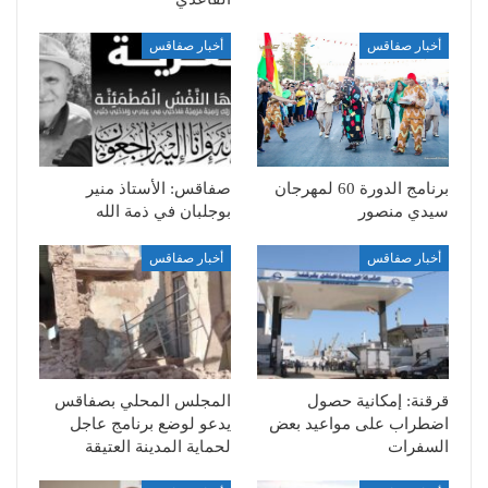
أخبار صفاقس
أخبار صفاقس
برنامج الدورة 60 لمهرجان
صفاقس: الأستاذ منير
سيدي منصور
بوجلبان في ذمة الله
أخبار صفاقس
أخبار صفاقس
قرقنة: إمكانية حصول
المجلس المحلي بصفاقس
اضطراب على مواعيد بعض
يدعو لوضع برنامج عاجل
السفرات
لحماية المدينة العتيقة