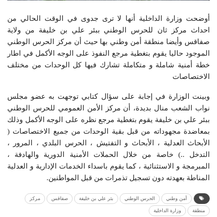
أوضحت وزارة الداخلية أنها لا ترى جدوى في الوقت الحالي من
احداث مركز ثان للحرس الوطني ببئر علي بن خليفة من ولاية
صفاقس وأيضا منطقة أمن وطني بها حيث أن مركز الحرس الوطني
الموجود حاليا يقوم بتغطية مرجع النفوذ على الوجه الأكمل في اطار
خطة أمنية شاملة و متكاملة تشارك فيها كل الوحدات من مختلف
الاختصاصات
وبينت الوزارة في إجابة على سؤال كتابي توجهت به عضو مجلس
نواب الشعب منال بديدة، أن مركز الأمن العمومي للحرس الوطني
ببئر علي بن خليفة يقوم بتغطية مرجع نظره على الوجه الأكمل وذلك
بمعاضدة مجهوداته من قبل بقية الوحدات من جميع الاختصاصات (
الأبحاث العدلية ، الأبحاث و التفتيش ، الحرس البلدي ، المرور ،
التدخل ..) خاصة من خلال الحملات الأمنية الدورية والهادفة ،
المبرمجة و الاستثنائية ، كما يقوم باسداء الخدمات الإدارية و العدلية
المناطة بعهدته دون تسجيل تذمرات من قبل المواطنين.
أمن وطني
الحرس الوطني
بئر علي بن خليفة
صفاقس
مركز
منطقة
وزارة الداخلية