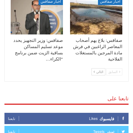
أخبار صفاقس
أخبار صفاقس
صفاقس: بلاغ يهم أصحاب
صفاقس: وزير التجهيز يحدد
المعاصر الراغبين في فرش
موعد تسليم المساكن
مادة المرجين بالمستغلات
بساقية الزيت ضمن برنامج
الفلاحية
“الكراء…
السابق
التالي
تابعنا على
فايسبوك
Likes
تابعنا
تويتر
Tweets
تابعنا