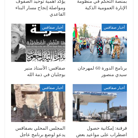
بمنصة التحكم في منظومة
يؤكد أهمية توحيد الصفوف
الإنارة العمومية الذكية
ومواصلة إنجاح مسار البناء
القاعدي
أخبار صفاقس
أخبار صفاقس
برنامج الدورة 60 لمهرجان
صفاقس: الأستاذ منير
سيدي منصور
بوجلبان في ذمة الله
أخبار صفاقس
أخبار صفاقس
قرقنة: إمكانية حصول
المجلس المحلي بصفاقس
اضطراب على مواعيد بعض
يدعو لوضع برنامج عاجل