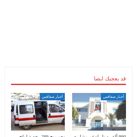
قد يعجبك ايضا
أخبار صفاقس
أخبار صفاقس
990 ألف دينار لدعم مشاريع
نحو منح 289 رخصة لواج