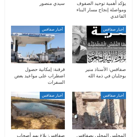
يؤكد أهمية توحيد الصفوف
سيدي منصور
ومواصلة إنجاح مسار البناء
القاعدي
أخبار صفاقس
أخبار صفاقس
صفاقس: الأستاذ منير
قرقنة: إمكانية حصول
بوجلبان في ذمة الله
اضطراب على مواعيد بعض
السفرات
أخبار صفاقس
أخبار صفاقس
المجلس المحلي بصفاقس
صفاقس: بلاغ يهم أصحاب