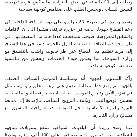
وصلت إلى 100بالمائة في بعض الفترات، ما يعكس عودة تدريجية
للنسق السياحي وتحسن الطلب على صفاقس كوجهة سياحية.
وشدد زريدة، في تصريح لاكسبراس، على دور السياحة الداخلية في
دعم القطاع جهويا، خاصة في جزيرة قرقنة، مشيرا إلى أن الإقامات
والشقق المفروشة أصبحت تستقطب عددا هاما من المصطافين، في
ظل محدودية الطاقة التصنيفية للنزل بالجهة، داعيا في هذا السياق
إلى مزيد تنظيم هذا القطاع عبر أطر قانونية واضحة بالتنسيق مع
وزارة السياحة، بما يضمن جودة الخدمات ويحسن من تنافسية
صفاقس كوجهة سياحية.
وأكد المندوب الجهوي أنه وبمناسبة الموسم السياحي الصيفي
بالجهة، تم وضع خطة متكاملة تقوم على أربعة محاور رئيسية، تتمثل
في تعزيز الأمن وتأمين المؤسسات السياحية، مراقبة الجودة الصحية،
تحسين الوضع البيئي، وتكثيف الترويج السياحي، بالإضافة إلى متابعة
التزود بالمواد الأساسية داخل المؤسسات السياحية بالتنسيق مع
مصالح وزارة التجارة.
كما أوضح زريدة أن البلديات السياحية تنتفع بتمويلات موجهة
للنظافة، حيث تحصل بلدية صفاقس على 100 ألف دينار، وبلديتا