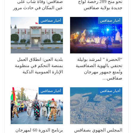
نحو منح 289 رخصة لواج
صفاقس: وفاة شاب على
جديدة بولاية صفاقس
عين المكان في حادث مرور
أخبار صفاقس
أخبار صفاقس
“الحضرة ” لمرشد بوليلة
بلدية العين: انطلاق العمل
تحتفي بالهوية الصفاقسية
بمنصة التحكم في منظومة
وتُمتع جمهور مهرجان
الإنارة العمومية الذكية
صفاقس…
أخبار صفاقس
أخبار صفاقس
المجلس الجهوي بصفاقس
برنامج الدورة 60 لمهرجان