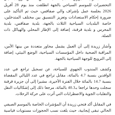
التحضيرات للموسم السياحي بالجهة انطلقت منذ يوم 28 أفريل
2026 بجلسة عمل بإشراف والي صفاقس، حيث تم التأكيد على
ضرورة إحكام الاستعدادات وتعزيز التنسيق بين مختلف المتدخلين،
خاصة البلديات السياحية الثلاث بالجهة، بلدية صفاقس، بلدية
المحرس و بلدية قرقنة، إضافة إلى الإطار المحلي والهياكل ذات
الصلة.
وأشار زريدة إلى أن العمل يشمل محاور متعددة من بينها الأمن،
المراقبة الصحية داخل المؤسسات السياحية، الوضع البيئي، إضافة
إلى الترويج للوجهة السياحية بالجهة.
وكشف المندوب الجهوي للسياحة، عن تسجيل تراجع في عدد
الوافدين بنسبة 4.7 بالمائة، مقابل تراجع في عدد الليالي المقضاة
بنسبة 14.7 بالمائة خلال الفترة الأخيرة، مشيرا إلى أن جزيرة قرقنة
سجلت وحدها تراجعا بـ40.3 بالمائة، مرجعا ذلك إلى إشكاليات النقل
والتقلبات الجوية والاضطرابات التي أثرت على حركة الرحلات.
في المقابل أكد فتحي زريدة أن المؤشرات الخاصة بالموسم الصيفي
الحالي تبقى إيجابية، حيث بلغت نسب الحجوزات مستويات قياسية