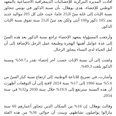
أفادت المديرة المركزية للإحصائيات الديمغرافية الاجتماعية بالمعهد
الوطني للإحصاء، هدى بوهلال، بأن نسبة الذكور في تونس تتجاوز
نسبة الإناث إلى غاية سنّ الـ25 عاما، حيث على كل 205 مواليد جديد
نجد 105 ذكور و100 أنثى ولكن بعد سنّ الـ25 سنة تفوق نسبة الإناث
الذكور.
وأرجعت المسؤولة بمعهد الإحصاء تراجع نسبة الذكور بعد هذه السنّ
إلى عدة عوامل أهمها الهجرة وطبيعة عمل الرجل بالإضافة إلى أن
أمل الحياة لدى النساء يتجاوز الرجال.
ولفتت إلى أن نسبة الإناث حسب آخر إحصاء تقدر بـ50.7% ونسبة
الذكور بلغت 49.3%.
وأشارت، في تصريح للاذاعة الوطنية، إلى ارتفاع نسبة كبار السنّ من
5.6% سنة 1966 إلى 17% سنة 2024 لافتة إلى أن التوقعات أظهرت
أن هذه النسبة سترتفع إلى 19.9% خلال سنة 2030 و32% في سنة
2054.
وقالت بوهلال، إن 16% من السكان الذين تتجاوز أعمارهم 60 سنة
مازالوا يواصلون نشاطهم، وبينت أن حوالي 36% من هذه الفئة