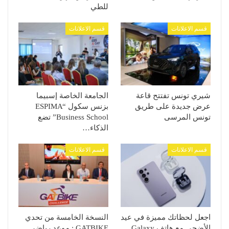
للطي
قسم الاعلانات
قسم الاعلانات
شيري تونس تفتتح قاعة
الجامعة الخاصة إسبيما
عرض جديدة على طريق
بزنس سكول “ESPIMA
تونس المرسى
Business School” تضع
الذكاء…
قسم الاعلانات
قسم الاعلانات
اجعل لحظاتك مميزة في عيد
النسخة الخامسة من تحدي
الأضحى مع هاتف Galaxy
GATBIKE : موعد رياضي