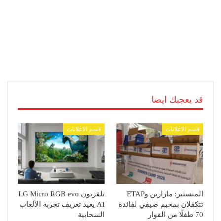
قد يعجبك ايضا
قسم الاعلانات
قسم الاعلانات
المنستير: مازارين وETAP
تلفزيون LG Micro RGB evo
تتكفلان بمخيم صيفي لفائدة
AI يعيد تعريف تجربة الألعاب
70 طفلًا من الفوار
السحابية