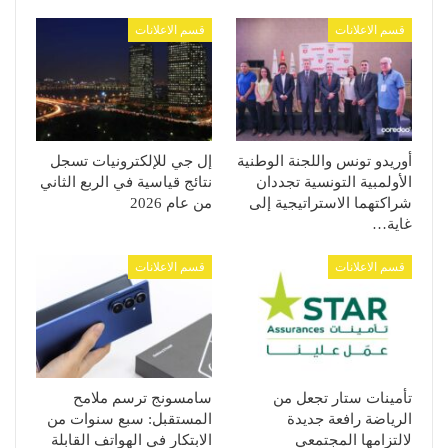
قسم الاعلانات
قسم الاعلانات
أوريدو تونس واللجنة الوطنية
إل جي للإلكترونيات تسجل
الأولمبية التونسية تجددان
نتائج قياسية في الربع الثاني
شراكتهما الاستراتيجية إلى
من عام 2026
غاية…
قسم الاعلانات
قسم الاعلانات
تأمينات ستار تجعل من
سامسونج ترسم ملامح
الرياضة رافعة جديدة
المستقبل: سبع سنوات من
لالتزامها المجتمعي
الابتكار في الهواتف القابلة