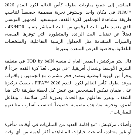
المباشر إلى جميع مباريات بطولة كأس العالم لكرة القدم 2026
™FIFA في مكان واحد. وستوفر تجربة مصممة خصيصاً لتناسب
طريقة مشاهدة الجماهير لكرة القدم. سيستفيد الجمهور التونسي
الذي يعتمد على البث الرقمي من البث المباشر بتقنية 4K/HDR ،
فضلاً عن تقنيات البث الرائدة والمتطورة التي توفرها المنصة،
والميزات المتقدمة مثل الجداول الزمنية التفاعلية، والملخصات
التلقائية، وخاصية العرض المتعدد، وغيرها.
قال بيتر مركيتش، المدير العام لـ منصة TOD by beIN في منطقة
الشرق الأوسط وشمال أفريقيا: “في تونس، تُعدّ كرة القدم جزءاً لا
يتجزأ من الهوية الوطنية ومصدر فخر مشترك مع الجمهور. و باقتراب
موعد بطولة كأس العالم لكرة القدم 2026 ™FIFA ، ينصبّ تركيزنا
على ضمان تمكين المشجعين من عيش كل لحظة بطريقة تاكد هذا
الشغف، وتعزز تفاعلهم مع الحدث بصورة أكثر سلاسة ، وتفاعل
أعمق، وتجربة مشاهدة مصممة خصيصاً لتناسب أسلوب متابعتهم
للمباريات”.
وأضاف مركيتش: “مع إقامة العديد من المباريات في أوقات متأخرة
أو غير معتادة، أصبحت خيارات المشاهدة أكثر أهمية من أي وقت