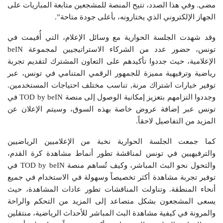
مضى. وفي هذا الصدد، تتيح المنصة للمشجعين متابعة المباريات على
الجهاز الإلكتروني الذي يختارونه، بأعلى جودة متاحة”.
وقد شهدت الجلسة الحوارية مع وسائل الإعلام، التي أُقيمت في
تونس، حضور عدد من الشركاء الاستراتيجيين لمجموعة beIN
الإعلامية، حيث جددوا تأكيدهم على التعاون المشترك لتقديم تجربة
رياضية وترفيهية مميزة للجمهور الرقمي المتنامي في تونس، عبر
توفير خيارات اشتراك مرنة, تناسب مختلف احتياجات المستخدمين.
وجددوا التزامهم بتعزيز إمكانية الوصول إلى منصة TOD by beIN في
تونس عبر إضافة عروض خاصة بهذه السوق، وسيتم الإعلان عن
المزيد من التفاصيل لاحقاً.
كما جمعت الجلسة الحوارية نخبة من الإعلاميين الرياضيين
والترفيهيين في تونس لمناقشة تطور أنماط مشاهدة كرة القدم،
والتحول نحو البث المباشر، وكيف تُساهم منصة TOD by beIN في
توفير تجربة مشاهدة أكثر تخصيصاً وسهولة في الاستخدام في جميع
أنحاء المنطقة. وتناولت المناقشات تطور عادات المشاهدة، حيث
يسعى المشجعون بشكل متصاعد إلى المزيد من التحكم والراحة
والمرونة في كيفية مشاهدة البث المباشر للأحداث الرياضية، منتقلين