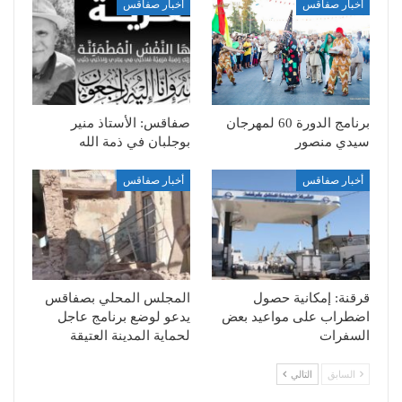
أخبار صفاقس
أخبار صفاقس
برنامج الدورة 60 لمهرجان
صفاقس: الأستاذ منير
سيدي منصور
بوجلبان في ذمة الله
أخبار صفاقس
أخبار صفاقس
قرقنة: إمكانية حصول
المجلس المحلي بصفاقس
اضطراب على مواعيد بعض
يدعو لوضع برنامج عاجل
السفرات
لحماية المدينة العتيقة
السابق
التالي