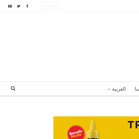
نا
العربية